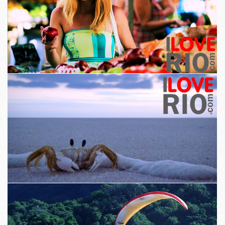
Saol sa chathair a gabhadh araon i glamour agus chuimhneacháin ó lá
go lá.
Is iad na grianghraif eisiach sa Tairseach uathúil, agus nach bhfuil le fáil
in aon fhoilseachán eile.