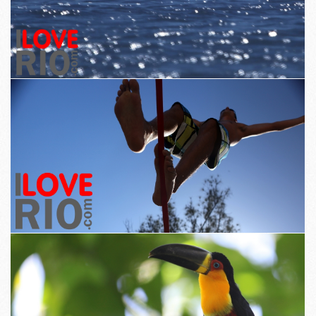
Níl aon coirnéil ghearradh tairiscint, dath agus an áilleacht ar leith de
chuimhneacháin ephemeral a ghabháil.
Léiríonn peirspictíochtaí difriúla an chathair ar bhealaí atá ag athrú
riamh.