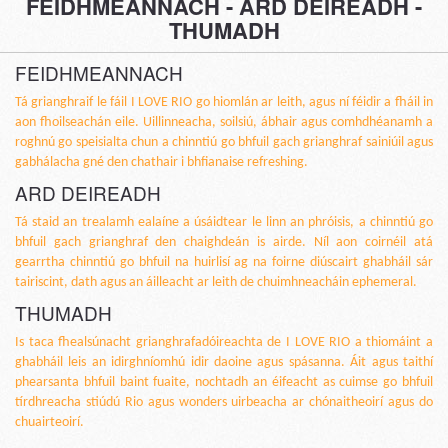
FEIDHMEANNACH - ARD DEIREADH -
THUMADH
FEIDHMEANNACH
Tá grianghraif le fáil I LOVE RIO go hiomlán ar leith, agus ní féidir a fháil in
aon fhoilseachán eile. Uillinneacha, soilsiú, ábhair agus comhdhéanamh a
roghnú go speisialta chun a chinntiú go bhfuil gach grianghraf sainiúil agus
gabhálacha gné den chathair i bhfianaise refreshing.
ARD DEIREADH
Tá staid an trealamh ealaíne a úsáidtear le linn an phróisis, a chinntiú go
bhfuil gach grianghraf den chaighdeán is airde. Níl aon coirnéil atá
gearrtha chinntiú go bhfuil na huirlisí ag na foirne diúscairt ghabháil sár
tairiscint, dath agus an áilleacht ar leith de chuimhneacháin ephemeral.
THUMADH
Is taca fhealsúnacht grianghrafadóireachta de I LOVE RIO a thiomáint a
ghabháil leis an idirghníomhú idir daoine agus spásanna. Áit agus taithí
phearsanta bhfuil baint fuaite, nochtadh an éifeacht as cuimse go bhfuil
tírdhreacha stiúdú Rio agus wonders uirbeacha ar chónaitheoirí agus do
chuairteoirí.