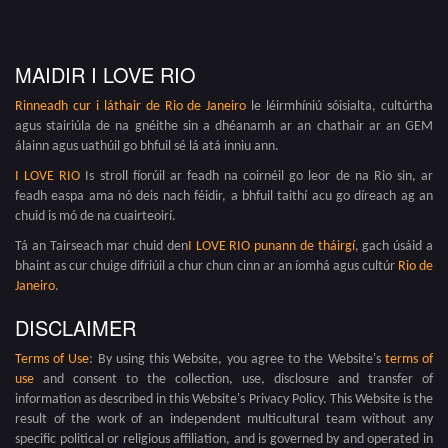
MAIDIR I LOVE RIO
Rinneadh cur i láthair de
Rio de Janeiro
le léirmhíniú sóisialta, cultúrtha
agus stairiúla de na gnéithe sin a dhéanamh ar an chathair ar an GEM
álainn agus uathúil go bhfuil sé lá atá inniu ann.
I LOVE RIO
Is stroll fíorúil ar feadh na coirnéil go leor de na Rio sin, ar
feadh easpa ama nó deis nach féidir, a bhfuil taithí acu go díreach ag an
chuid is mó de na cuairteoirí.
Tá an Tairseach mar chuid den
I LOVE RIO punann de tháirgí
, gach úsáid a
bhaint as cur chuige difriúil a chur chun cinn ar an íomhá agus cultúr
Rio de
Janeiro
.
DISCLAIMER
Terms of Use
: By using this Website, you agree to the Website's
terms of
use
and consent to the collection, use, disclosure and transfer of
information as described in this Website's Privacy Policy. This Website is the
result of the work of an independent multicultural team without any
specific political or religious affiliation, and is governed by and operated in