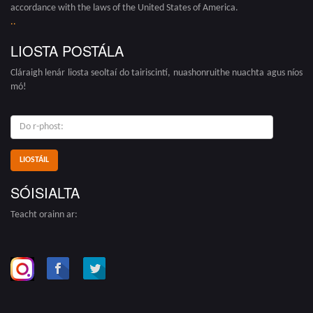
accordance with the laws of the United States of America.
.
.
LIOSTA POSTÁLA
Cláraigh lenár liosta seoltaí do tairiscintí, nuashonruithe nuachta agus níos
mó!
do
r-
phost:
SÓISIALTA
Teacht orainn ar: