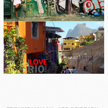
I LOVE RIO cuardach ar áilleacht agus cultúr, i gcás ina bhfuil súil i
gcónaí soiléir.
Béim ar pheirspictíocht dhearfach an chuid is fearr de gach rud a bhfuil
an chathair a thairiscint.