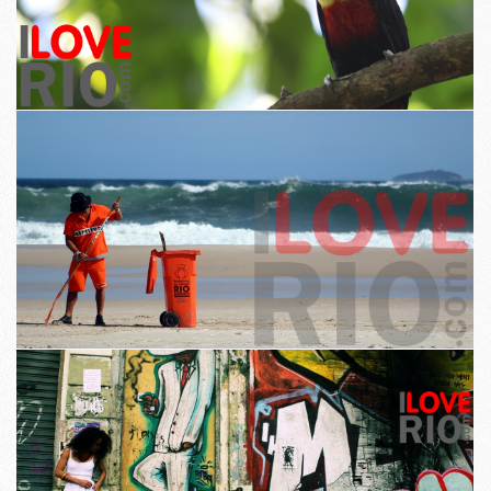
Nádúr Uirbeach agus maireachtáil nua-aimseartha léirítear in aice le
gach eile.
Is é an fhealsúnacht grianghrafadóireachta de na Tairseach ghabháil
leis an idirghníomhú idir daoine agus spásanna.