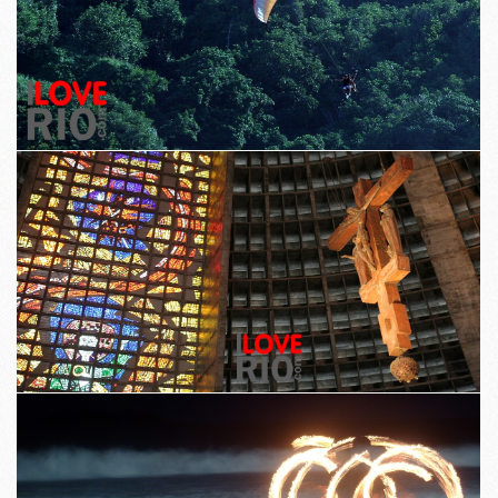
Tá staid an trealamh ealaíne a úsáidtear le linn an phróisis, a chinntiú
go bhfuil gach grianghraf den chaighdeán is airde.
Uillinneacha, soilsiú, ábhair agus comhdhéanamh a roghnú go
speisialta chun a chinntiú go bhfuil gach grianghraf sainiúil agus
gabhálacha gné den chathair i bhfianaise nua.