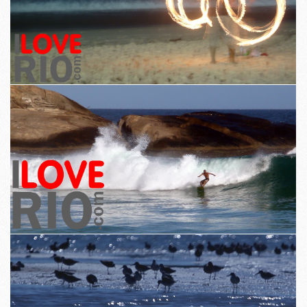
An dá imeachtaí móra agus léirithe beaga a chur i lár an aonaigh sa
Láithreán Gréasáin.
Léiríonn Íomhánna an éifeacht tírdhreacha néal Rio ar chónaitheoirí
agus do chuairteoirí.