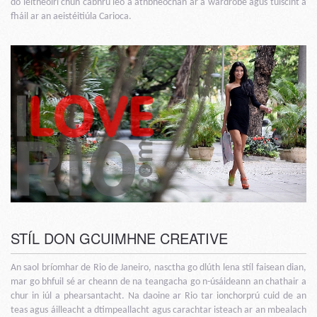
do léitheoirí chun cabhrú leo a athbheochan ar a wardrobe agus tuiscint a
fháil ar an aeistéitiúla Carioca.
STÍL DON GCUIMHNE CREATIVE
An saol bríomhar de Rio de Janeiro, nasctha go dlúth lena stíl faisean dian,
mar go bhfuil sé ar cheann de na teangacha go n-úsáideann an chathair a
chur in iúl a phearsantacht. Na daoine ar Rio tar ionchorprú cuid de an
teas agus áilleacht a dtimpeallacht agus carachtar isteach ar an mbealach