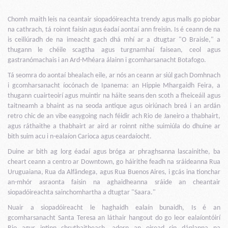
Chomh maith leis na ceantair siopadóireachta trendy agus malls go piobar
na cathrach, tá roinnt faisin agus éadaí aontaí ann freisin. Is é ceann de na
is ceiliúradh de na imeacht gach dhá mhí ar a dtugtar "O Braisle," a
thugann le chéile scagtha agus turgnamhaí faisean, ceol agus
gastranómachais i an Ard-Mhéara álainn i gcomharsanacht Botafogo.
Tá seomra do aontaí bhealach eile, ar nós an ceann ar siúl gach Domhnach
i gcomharsanacht íocónach de Ipanema: an Hippie Mhargaidh Feira, a
thugann cuairteoirí agus muintir na háite seans den scoth a fheiceáil agus
taitneamh a bhaint as na seoda antique agus oiriúnach breá i an ardán
retro chic de an vibe easygoing nach féidir ach Rio de Janeiro a thabhairt,
agus ráthaithe a thabhairt ar aird ar roinnt nithe suimiúla do dhuine ar
bith suim acu i n-ealaíon Carioca agus ceardaíocht.
Duine ar bith ag lorg éadaí agus bróga ar phraghsanna lascainithe, ba
cheart ceann a centro ar Downtown, go háirithe feadh na sráideanna Rua
Uruguaiana, Rua da Alfândega, agus Rua Buenos Aires, i gcás ina tionchar
an-mhór asraonta faisin na aghaidheanna sráide an cheantair
siopadóireachta sainchomhartha a dtugtar "Saara."
Nuair a siopadóireacht le haghaidh ealaín bunaidh, Is é an
gcomharsanacht Santa Teresa an láthair hangout do go leor ealaíontóirí