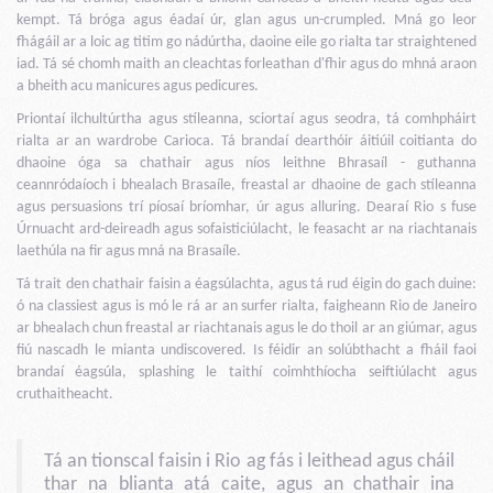
kempt. Tá bróga agus éadaí úr, glan agus un-crumpled. Mná go leor
fhágáil ar a loic ag titim go nádúrtha, daoine eile go rialta tar straightened
iad. Tá sé chomh maith an cleachtas forleathan d'fhir agus do mhná araon
a bheith acu manicures agus pedicures.
Priontaí ilchultúrtha agus stíleanna, sciortaí agus seodra, tá comhpháirt
rialta ar an wardrobe Carioca. Tá brandaí dearthóir áitiúil coitianta do
dhaoine óga sa chathair agus níos leithne Bhrasaíl - guthanna
ceannródaíoch i bhealach Brasaíle, freastal ar dhaoine de gach stíleanna
agus persuasions trí píosaí bríomhar, úr agus alluring. Dearaí Rio s fuse
Úrnuacht ard-deireadh agus sofaisticiúlacht, le feasacht ar na riachtanais
laethúla na fir agus mná na Brasaíle.
Tá trait den chathair faisin a éagsúlachta, agus tá rud éigin do gach duine:
ó na classiest agus is mó le rá ar an surfer rialta, faigheann Rio de Janeiro
ar bhealach chun freastal ar riachtanais agus le do thoil ar an giúmar, agus
fiú nascadh le mianta undiscovered. Is féidir an solúbthacht a fháil faoi
brandaí éagsúla, splashing le taithí coimhthíocha seiftiúlacht agus
cruthaitheacht.
Tá an tionscal faisin i Rio ag fás i leithead agus cháil
thar na blianta atá caite, agus an chathair ina