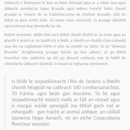
tábhacht a bhaineann le leas an faisin Bhrasaíl agus ar a mban bua agus
áilleacht samhlacha Super Brasaíle agus setters treocht faisin. Flaunt
gruaige ar cheann de na trádmharcanna de chathair Brasaíle: cibé an
bhfuil sé glais surfer fada, nó mane wavy mermaid, tá gruaige sláintiúil
agus lustrous lorg devotedly tar éis.
Roinnt smaointe, dóibh siúd nach bhfuil chomh dtaithí ar an taise agus an
ghaoth is gnách ar an taobh trá is féidir, a bheith an-chuidiú chun coimeád
suas leis na caighdeáin foirfe in aice na muintir na háite. Tá an "blowout
Brasaíle" straightening gruaige teicníc go leor adepts, cé go bhfuil
treochtaí níos nádúrtha ag éirí go díreach coitianta mar le hidéil do
cóireálacha áilleacht sláintiúil, in ionad na roghanna ceimiceach.
Is féidir le siopadóireacht i Rio de Janeiro a bheith
chomh héagsúil na cathrach 160 comharsanachtaí,
70 tránna, agus beáir gan teorainn. Tá Só agus
siopadóireacht eisiach malls ar fáil an oiread agus
is margaí sráide spreagúil ina bhfuil gach rud ar
mhargadh - gan trácht ar aontaí antique, an cáiliúil
Ipanema hippy Aonach, nó an oíche Copacabana
fheictear seastáin.