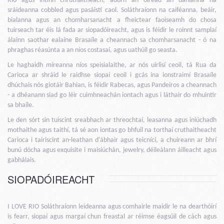
Rio agus intinn chruthaitheach, adorn an oiread sin dánlanna na
sráideanna cobbled agus pasáistí caol. Soláthraíonn na caiféanna, beáir,
bialanna agus an chomharsanacht a fheictear faoiseamh do chosa
tuirseach tar éis lá fada ar siopadóireacht, agus is féidir le roinnt samplaí
álainn saothar ealaíne Brasaíle a cheannach sa chomharsanacht - ó na
phraghas réasúnta a an níos costasaí, agus uathúil go seasta.
Le haghaidh míreanna níos speisialaithe, ar nós uirlisí ceoil, tá Rua da
Carioca ar shráid le raidhse siopaí ceoil i gcás ina ionstraimí Brasaíle
dhúchais nós giotáir Bahian, is féidir Rabecas, agus Pandeiros a cheannach
- a dhéanann siad go léir cuimhneachán iontach agus i láthair do mhuintir
sa bhaile.
Le den sórt sin tuiscint sreabhach ar threochtaí, leasanna agus iniúchadh
mothaithe agus taithí, tá sé aon iontas go bhfuil na torthaí cruthaitheacht
Carioca i tairiscint an-leathan d'ábhair agus teicnící, a chuireann ar bhrí
bunú dócha agus exquisite i maisiúchán, jewelry, déileálann áilleacht agus
gabhálais.
SIOPADÓIREACHT
I LOVE RIO Soláthraíonn leideanna agus comhairle maidir le na dearthóirí
is fearr, siopaí agus margaí chun freastal ar réimse éagsúil de cách agus