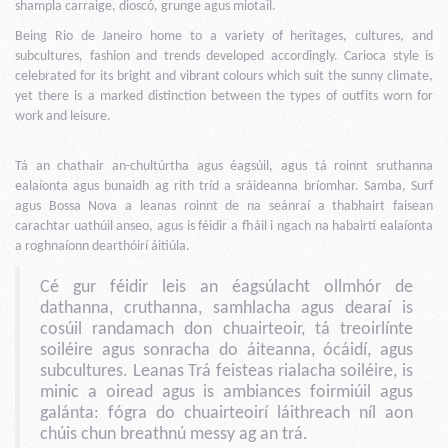
shampla carraige, dioscó, grunge agus miotail.
Being Rio de Janeiro home to a variety of heritages, cultures, and
subcultures, fashion and trends developed accordingly. Carioca style is
celebrated for its bright and vibrant colours which suit the sunny climate,
yet there is a marked distinction between the types of outfits worn for
work and leisure.
Tá an chathair an-chultúrtha agus éagsúil, agus tá roinnt sruthanna
ealaíonta agus bunaidh ag rith tríd a sráideanna bríomhar. Samba, Surf
agus Bossa Nova a leanas roinnt de na seánraí a thabhairt faisean
carachtar uathúil anseo, agus is féidir a fháil i ngach na habairtí ealaíonta
a roghnaíonn dearthóirí áitiúla.
Cé gur féidir leis an éagsúlacht ollmhór de
dathanna, cruthanna, samhlacha agus dearaí is
cosúil randamach don chuairteoir, tá treoirlínte
soiléire agus sonracha do áiteanna, ócáidí, agus
subcultures. Leanas Trá feisteas rialacha soiléire, is
minic a oiread agus is ambiances foirmiúil agus
galánta: fógra do chuairteoirí láithreach níl aon
chúis chun breathnú messy ag an trá.