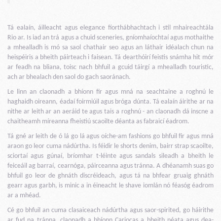
Tá ealaín, áilleacht agus elegance fíorthábhachtach i stíl mhaireachtála
Rio ar. Is iad an trá agus a chuid sceneries, gníomhaíochtaí agus mothaithe
a mhealladh is mó sa saol chathair seo agus an láthair idéalach chun na
heispéiris a bheith páirteach i faisean. Tá dearthóirí feistis snámha hit mór
ar feadh na bliana, toisc nach bhfuil a gcuid táirgí a mhealladh touristic,
ach ar bhealach den saol do gach saoránach.
Le linn an claonadh a bhíonn fir agus mná na seachtaine a roghnú le
haghaidh oireann, éadaí foirmiúil agus bróga dúnta. Tá ealaín áirithe ar na
nithe ar leith ar an aeráid te agus tais a roghnú - an claonadh dá inscne a
chaitheamh míreanna fheistiú scaoilte déanta as fabraicí éadrom.
Tá gné ar leith de ó lá go lá agus oíche-am fashions go bhfuil fir agus mná
araon go leor cuma nádúrtha. Is féidir le shorts denim, bairr strap scaoilte,
sciortaí agus gúnaí, bríomhar t-léinte agus sandals sileadh a bheith le
feiceáil ag barraí, cearnóga, páirceanna agus tránna. A dhéanamh suas go
bhfuil go leor de ghnáth discréideach, agus tá na bhfear gruaig ghnáth
gearr agus garbh, is minic a in éineacht le shave iomlán nó féasóg éadrom
ar a mhéad.
Cé go bhfuil an cuma clasaiceach nádúrtha agus saor-spirited, go háirithe
ar fud na tránna, claonadh a bhíonn Cariocas a bheith néata agus dea-