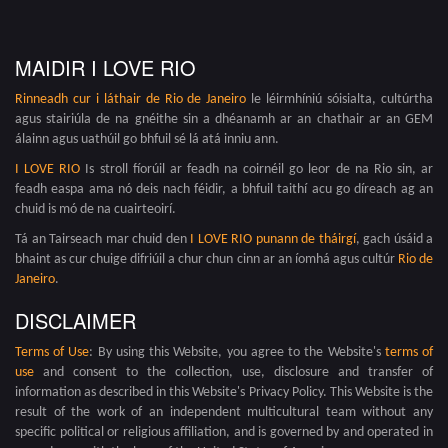
MAIDIR I LOVE RIO
Rinneadh cur i láthair de
Rio de Janeiro
le léirmhíniú sóisialta, cultúrtha
agus stairiúla de na gnéithe sin a dhéanamh ar an chathair ar an GEM
álainn agus uathúil go bhfuil sé lá atá inniu ann.
I LOVE RIO
Is stroll fíorúil ar feadh na coirnéil go leor de na Rio sin, ar
feadh easpa ama nó deis nach féidir, a bhfuil taithí acu go díreach ag an
chuid is mó de na cuairteoirí.
Tá an Tairseach mar chuid den
I LOVE RIO punann de tháirgí
, gach úsáid a
bhaint as cur chuige difriúil a chur chun cinn ar an íomhá agus cultúr
Rio de
Janeiro
.
DISCLAIMER
Terms of Use
: By using this Website, you agree to the Website's
terms of
use
and consent to the collection, use, disclosure and transfer of
information as described in this Website's Privacy Policy. This Website is the
result of the work of an independent multicultural team without any
specific political or religious affiliation, and is governed by and operated in