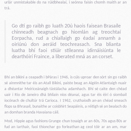
urlár unmistakable do na rúidbhealaí, i seónna faisin chomh maith ar an
trá.
Go dtí go raibh go luath 20ú haois faisean Brasaíle
chinneadh beagnach go hiomlán ag treochtaí
Eorpacha, rud a chiallaigh go éadaí annamh a
oiriúnú don aeráid teochreasach. Sna blianta
luatha bhí faoi stiúir stíleanna idirnáisiúnta le
dearthóirí Fraince, a liberated mná as an corset.
Bhí an bikini a ceapadh i bPáras i 1946, is cúis uproar den sórt sin go raibh
sé ainmnithe tar éis an Atall Bikini, paiste beag an Aigéin Atlantaigh nuair
a dhéantar Meiriceánaigh tástálacha adamhach. Bhí sé caite den chéad
uair i Rio de Janeiro dhá bhliain níos déanaí, agus tar éis éirí ó siombail
íocónach de chultúr trá Carioca. I 1962, cruthaíodh an-an chéad smeach
flops sa Bhrasaíl, bunaithe ar coisbhirt Seapáinis, a réitigh sé an bealach do
an domhan branda Havaiana cáil.
Mod, Hippie agus fashions Grunge chun tosaigh ar an 60s, 70s agus 80s ar
fud an Iarthair, faoi thionchar go forleathan ag ceol tóir ar an am, mar