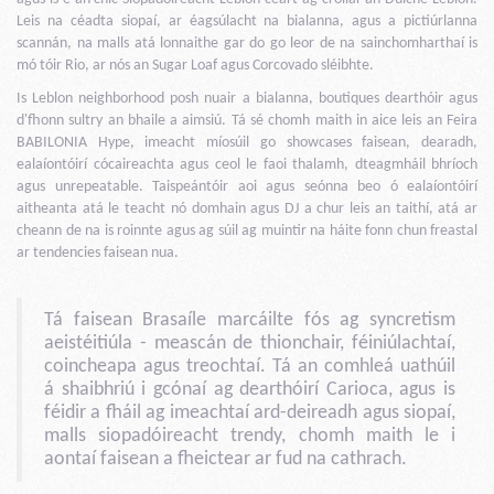
Leis na céadta siopaí, ar éagsúlacht na bialanna, agus a pictiúrlanna
scannán, na malls atá lonnaithe gar do go leor de na sainchomharthaí is
mó tóir Rio, ar nós an Sugar Loaf agus Corcovado sléibhte.
Is Leblon neighborhood posh nuair a bialanna, boutiques dearthóir agus
d'fhonn sultry an bhaile a aimsiú. Tá sé chomh maith in aice leis an Feira
BABILONIA Hype, imeacht míosúil go showcases faisean, dearadh,
ealaíontóirí cócaireachta agus ceol le faoi thalamh, dteagmháil bhríoch
agus unrepeatable. Taispeántóir aoi agus seónna beo ó ealaíontóirí
aitheanta atá le teacht nó domhain agus DJ a chur leis an taithí, atá ar
cheann de na is roinnte agus ag súil ag muintir na háite fonn chun freastal
ar tendencies faisean nua.
Tá faisean Brasaíle marcáilte fós ag syncretism
aeistéitiúla - meascán de thionchair, féiniúlachtaí,
coincheapa agus treochtaí. Tá an comhleá uathúil
á shaibhriú i gcónaí ag dearthóirí Carioca, agus is
féidir a fháil ag imeachtaí ard-deireadh agus siopaí,
malls siopadóireacht trendy, chomh maith le i
aontaí faisean a fheictear ar fud na cathrach.