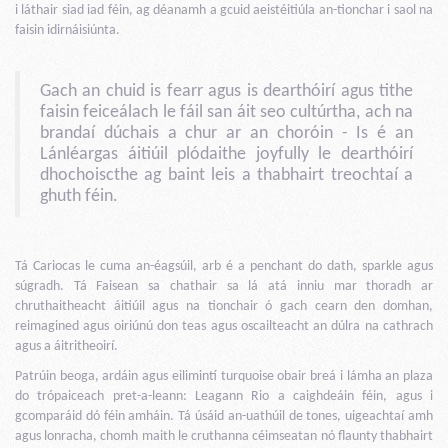
i láthair siad iad féin, ag déanamh a gcuid aeistéitiúla an-tionchar i saol na
faisin idirnáisiúnta.
Gach an chuid is fearr agus is dearthóirí agus tithe
faisin feiceálach le fáil san áit seo cultúrtha, ach na
brandaí dúchais a chur ar an choróin - Is é an
Lánléargas áitiúil plódaithe joyfully le dearthóirí
dhochoiscthe ag baint leis a thabhairt treochtaí a
ghuth féin.
Tá Cariocas le cuma an-éagsúil, arb é a penchant do dath, sparkle agus
súgradh. Tá Faisean sa chathair sa lá atá inniu mar thoradh ar
chruthaitheacht áitiúil agus na tionchair ó gach cearn den domhan,
reimagined agus oiriúnú don teas agus oscailteacht an dúlra na cathrach
agus a áitritheoirí.
Patrúin beoga, ardáin agus eilimintí turquoise obair breá i lámha an plaza
do trópaiceach pret-a-leann: Leagann Rio a caighdeáin féin, agus i
gcomparáid dó féin amháin. Tá úsáid an-uathúil de tones, uigeachtaí amh
agus lonracha, chomh maith le cruthanna céimseatan nó flaunty thabhairt