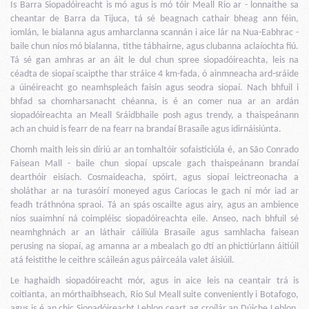
Is Barra Siopadóireacht is mó agus is mó tóir Meall Rio ar - lonnaithe sa
cheantar de Barra da Tijuca, tá sé beagnach cathair bheag ann féin,
iomlán, le bialanna agus amharclanna scannán i aice lár na Nua-Eabhrac -
baile chun níos mó bialanna, tithe tábhairne, agus clubanna aclaíochta fiú.
Tá sé gan amhras ar an áit le dul chun spree siopadóireachta, leis na
céadta de siopaí scaipthe thar stráice 4 km-fada, ó ainmneacha ard-sráide
a úinéireacht go neamhspleách faisin agus seodra siopaí. Nach bhfuil i
bhfad sa chomharsanacht chéanna, is é an comer nua ar an ardán
siopadóireachta an Meall Sráidbhaile posh agus trendy, a thaispeánann
ach an chuid is fearr de na fearr na brandaí Brasaíle agus idirnáisiúnta.
Chomh maith leis sin díriú ar an tomhaltóir sofaisticiúla é, an São Conrado
Faisean Mall - baile chun siopaí upscale gach thaispeánann brandaí
dearthóir eisiach. Cosmaideacha, spóirt, agus siopaí leictreonacha a
sholáthar ar na turasóirí moneyed agus Cariocas le gach ní mór iad ar
feadh tráthnóna spraoi. Tá an spás oscailte agus airy, agus an ambience
níos suaimhní ná coimpléisc siopadóireachta eile. Anseo, nach bhfuil sé
neamhghnách ar an láthair cáiliúla Brasaíle agus samhlacha faisean
perusing na siopaí, ag amanna ar a mbealach go dtí an phictiúrlann áitiúil
atá feistithe le ceithre scáileán agus páirceála valet áisiúil.
Le haghaidh siopadóireacht mór, agus in aice leis na ceantair trá is
coitianta, an mórthaibhseach, Rio Sul Meall suite conveniently i Botafogo,
agus is é an chic Siopadóireacht Leblon ceart ag croílár an Dúiche Leblon.