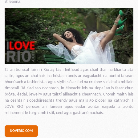
stíleanna.
Tá an tionscal faisin i Rio ag fás i leithead agus cháil thar na blianta atá
caite, agus an chathair ina hóstach anois ar éagsúlacht na aontaí faisean
bhunúsach a fashionistas agus stylists ó ar fud na cruinne sceideal a mbliain
timpeall. Tá siad seo nochtadh, in éineacht leis na siopaí an-is fearr chun
bróga, éadaí, jewelry agus táirgí áilleacht a cheannach. Chomh maith leis
na ceantair siopadóireachta trendy agus malls go piobar na cathrach, I
LOVE RIO peruses an faisean agus éadaí aontaí éagsúla a aontú
refinement le turgnamh i stíl, ceol agus gastranómachais.
ILOVERIO.COM