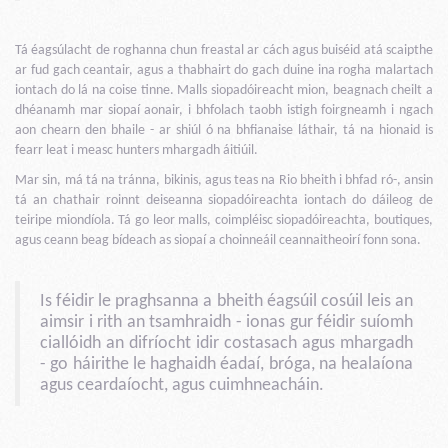
Tá éagsúlacht de roghanna chun freastal ar cách agus buiséid atá scaipthe
ar fud gach ceantair, agus a thabhairt do gach duine ina rogha malartach
iontach do lá na coise tinne. Malls siopadóireacht mion, beagnach cheilt a
dhéanamh mar siopaí aonair, i bhfolach taobh istigh foirgneamh i ngach
aon chearn den bhaile - ar shiúl ó na bhfianaise láthair, tá na hionaid is
fearr leat i measc hunters mhargadh áitiúil.
Mar sin, má tá na tránna, bikinis, agus teas na Rio bheith i bhfad ró-, ansin
tá an chathair roinnt deiseanna siopadóireachta iontach do dáileog de
teiripe miondíola. Tá go leor malls, coimpléisc siopadóireachta, boutiques,
agus ceann beag bídeach as siopaí a choinneáil ceannaitheoirí fonn sona.
Is féidir le praghsanna a bheith éagsúil cosúil leis an
aimsir i rith an tsamhraidh - ionas gur féidir suíomh
ciallóidh an difríocht idir costasach agus mhargadh
- go háirithe le haghaidh éadaí, bróga, na healaíona
agus ceardaíocht, agus cuimhneacháin.