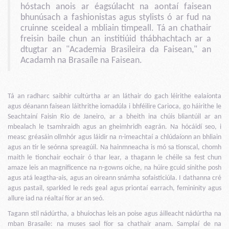
hóstach anois ar éagsúlacht na aontaí faisean
bhunúsach a fashionistas agus stylists ó ar fud na
cruinne sceideal a mbliain timpeall. Tá an chathair
freisin baile chun an institiúid thábhachtach ar a
dtugtar an "Academia Brasileira da Faisean," an
Acadamh na Brasaíle na Faisean.
Tá an radharc saibhir cultúrtha ar an láthair do gach léirithe ealaíonta
agus déanann faisean láithrithe iomadúla i bhféilire Carioca, go háirithe le
Seachtainí Faisin Rio de Janeiro, ar a bheith ina chúis bliantúil ar an
mbealach le tsamhraidh agus an gheimhridh eagrán. Na hócáidí seo, i
measc gréasáin ollmhór agus láidir na n-imeachtaí a chlúdaíonn an bhliain
agus an tír le seónna spreagúil. Na hainmneacha is mó sa tionscal, chomh
maith le tionchair eochair ó thar lear, a thagann le chéile sa fest chun
amaze leis an magnificence na n-gowns oíche, na húire gcuid sínithe posh
agus atá leagtha-ais, agus an oireann snámha sofaisticiúla. I dathanna cré
agus pastail, sparkled le reds geal agus priontaí earrach, femininity agus
allure iad na réaltaí fíor ar an seó.
Tagann stíl nádúrtha, a bhuíochas leis an poise agus áilleacht nádúrtha na
mban Brasaíle: na muses saol fíor sa chathair anam. Samplaí de na