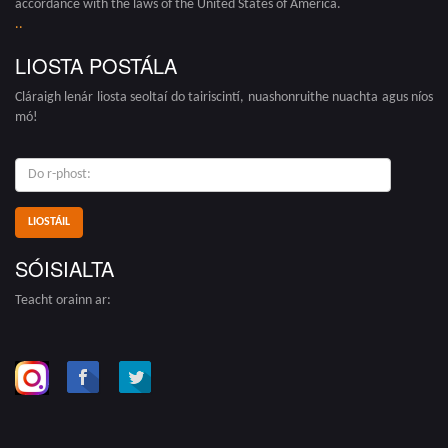
accordance with the laws of the United States of America.
.
.
LIOSTA POSTÁLA
Cláraigh lenár liosta seoltaí do tairiscintí, nuashonruithe nuachta agus níos
mó!
do
r-
phost:
SÓISIALTA
Teacht orainn ar: