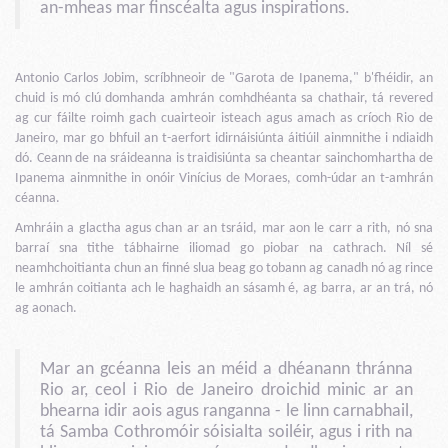
an-mheas mar finscéalta agus inspirations.
Antonio Carlos Jobim, scríbhneoir de "Garota de Ipanema," b'fhéidir, an
chuid is mó clú domhanda amhrán comhdhéanta sa chathair, tá revered
ag cur fáilte roimh gach cuairteoir isteach agus amach as críoch Rio de
Janeiro, mar go bhfuil an t-aerfort idirnáisiúnta áitiúil ainmnithe i ndiaidh
dó. Ceann de na sráideanna is traidisiúnta sa cheantar sainchomhartha de
Ipanema ainmnithe in onóir Vinícius de Moraes, comh-údar an t-amhrán
céanna.
Amhráin a glactha agus chan ar an tsráid, mar aon le carr a rith, nó sna
barraí sna tithe tábhairne iliomad go piobar na cathrach. Níl sé
neamhchoitianta chun an finné slua beag go tobann ag canadh nó ag rince
le amhrán coitianta ach le haghaidh an sásamh é, ag barra, ar an trá, nó
ag aonach.
Mar an gcéanna leis an méid a dhéanann thránna
Rio ar, ceol i Rio de Janeiro droichid minic ar an
bhearna idir aois agus ranganna - le linn carnabhail,
tá Samba Cothromóir sóisialta soiléir, agus i rith na