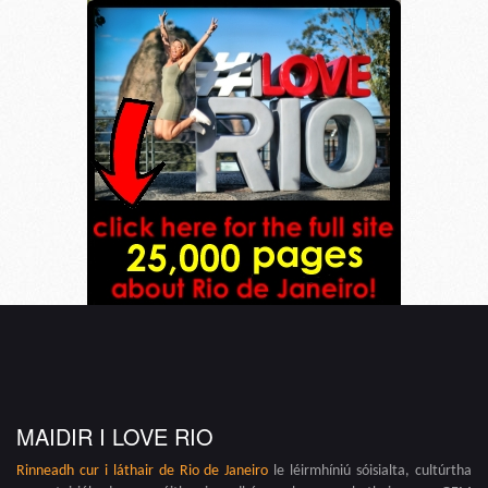
MAIDIR I LOVE RIO
Rinneadh cur i láthair de
Rio de Janeiro
le léirmhíniú sóisialta, cultúrtha