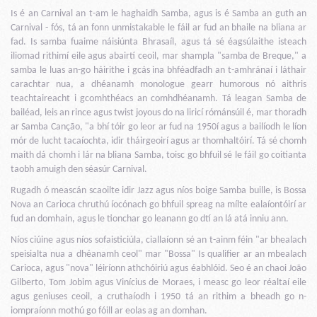
Is é an Carnival an t-am le haghaidh Samba, agus is é Samba an guth an
Carnival - fós, tá an fonn unmistakable le fáil ar fud an bhaile na bliana ar
fad. Is samba fuaime náisiúnta Bhrasaíl, agus tá sé éagsúlaithe isteach
iliomad rithimí eile agus abairtí ceoil, mar shampla "samba de Breque," a
samba le luas an-go háirithe i gcás ina bhféadfadh an t-amhránaí i láthair
carachtar nua, a dhéanamh monologue gearr humorous nó aithris
teachtaireacht i gcomhthéacs an comhdhéanamh. Tá leagan Samba de
bailéad, leis an rince agus twist joyous do na liricí rómánsúil é, mar thoradh
ar Samba Canção, "a bhí tóir go leor ar fud na 1950í agus a bailíodh le líon
mór de lucht tacaíochta, idir tháirgeoirí agus ar thomhaltóirí. Tá sé chomh
maith dá chomh i lár na bliana Samba, toisc go bhfuil sé le fáil go coitianta
taobh amuigh den séasúr Carnival.
Rugadh ó meascán scaoilte idir Jazz agus níos boige Samba buille, is Bossa
Nova an Carioca chruthú íocónach go bhfuil spreag na mílte ealaíontóirí ar
fud an domhain, agus le tionchar go leanann go dtí an lá atá inniu ann.
Níos ciúine agus níos sofaisticiúla, ciallaíonn sé an t-ainm féin "ar bhealach
speisialta nua a dhéanamh ceol" mar "Bossa" Is qualifier ar an mbealach
Carioca, agus "nova" léiríonn athchóiriú agus éabhlóid. Seo é an chaoi João
Gilberto, Tom Jobim agus Vinícius de Moraes, i measc go leor réaltaí eile
agus geniuses ceoil, a cruthaíodh i 1950 tá an rithim a bheadh go n-
iompraíonn mothú go fóill ar eolas ag an domhan.