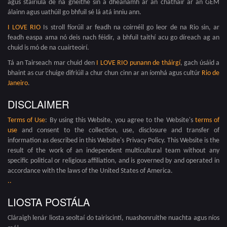
agus stairiúla de na gnéithe sin a dhéanamh ar an chathair ar an GEM
álainn agus uathúil go bhfuil sé lá atá inniu ann.
I LOVE RIO
Is stroll fíorúil ar feadh na coirnéil go leor de na Rio sin, ar
feadh easpa ama nó deis nach féidir, a bhfuil taithí acu go díreach ag an
chuid is mó de na cuairteoirí.
Tá an Tairseach mar chuid den
I LOVE RIO punann de tháirgí
, gach úsáid a
bhaint as cur chuige difriúil a chur chun cinn ar an íomhá agus cultúr
Rio de
Janeiro
.
DISCLAIMER
Terms of Use
: By using this Website, you agree to the Website's
terms of
use
and consent to the collection, use, disclosure and transfer of
information as described in this Website's Privacy Policy. This Website is the
result of the work of an independent multicultural team without any
specific political or religious affiliation, and is governed by and operated in
accordance with the laws of the United States of America.
.
.
LIOSTA POSTÁLA
Cláraigh lenár liosta seoltaí do tairiscintí, nuashonruithe nuachta agus níos