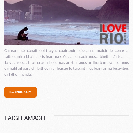
Cuireann sé cónaitheoirí agus cuairteoirí leideanna maidir le conas a
taitneamh a bhaint as is fearr na spéaclaí iontach agus a bheith páirteach.
Tá gach eolas fhorlíonadh le léargas ar stair agus ar fhorbairt samba agus
carnabhail paráidí, léitheoirí a fheistiú le tuiscint níos fearr ar na festivities
cáil dhomhanda.
ILOVERIO.COM
FAIGH AMACH