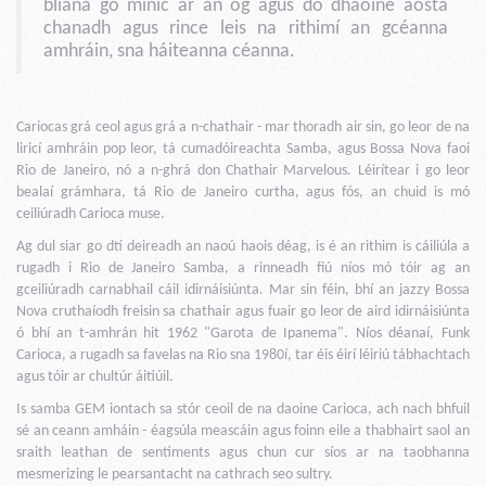
bliana go minic ar an óg agus do dhaoine aosta
chanadh agus rince leis na rithimí an gcéanna
amhráin, sna háiteanna céanna.
Cariocas grá ceol agus grá a n-chathair - mar thoradh air sin, go leor de na
liricí amhráin pop leor, tá cumadóireachta Samba, agus Bossa Nova faoi
Rio de Janeiro, nó a n-ghrá don Chathair Marvelous. Léirítear i go leor
bealaí grámhara, tá Rio de Janeiro curtha, agus fós, an chuid is mó
ceiliúradh Carioca muse.
Ag dul siar go dtí deireadh an naoú haois déag, is é an rithim is cáiliúla a
rugadh i Rio de Janeiro Samba, a rinneadh fiú níos mó tóir ag an
gceiliúradh carnabhail cáil idirnáisiúnta. Mar sin féin, bhí an jazzy Bossa
Nova cruthaíodh freisin sa chathair agus fuair go leor de aird idirnáisiúnta
ó bhí an t-amhrán hit 1962 "Garota de Ipanema". Níos déanaí, Funk
Carioca, a rugadh sa favelas na Rio sna 1980í, tar éis éirí léiriú tábhachtach
agus tóir ar chultúr áitiúil.
Is samba GEM iontach sa stór ceoil de na daoine Carioca, ach nach bhfuil
sé an ceann amháin - éagsúla meascáin agus foinn eile a thabhairt saol an
sraith leathan de sentiments agus chun cur síos ar na taobhanna
mesmerizing le pearsantacht na cathrach seo sultry.