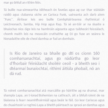
mar go bhfuil an rithim féin.
Tá buille nua-aimseartha íslitheach ón favelas agus ag cur thar stáisiúin
raidió agus clubanna oíche an Carioca Funk, uaireanta ach darb ainm
"Func". Áirítear leis seo buille Comhpháirteanna rhythmical ó
Leictreonach, Samba, Hip Hop agus Rap. Tá sé an-tóir ar na sluaite a
bhuíochas níos óige leis na hamhráin aigeanta agus taibheoirí feiceálach,
chomh maith leis na meascáin cruthaithe ag DJ go fuse an seánra le
hionadaithe eile de cheol damhsa ar fud an domhain.
Is Rio de Janeiro sa bhaile go dtí os cionn 160
comharsanachtaí, agus go nádúrtha go leor
d'fhorbair féiniúlacht shoiléir ceoil - a bheith seo i
dtéarmaí bunaíochtaí, rithimí áitiúla phobail, nó an
dá rud.
Tá roinnt comharsanachtaí atá marcáilte go háirithe ag na drumaí, mar
shampla Lapa, an t-ionad Bohemian na cathrach, áit a bhfuil roinnt de na
bialanna is fearr neamhfhoirmiúil agus beáir le fáil. Go leor Cariocas agus
do chuairteoirí a roghnú Lapa a bheith páirteach sa spraoi an damhsa agus