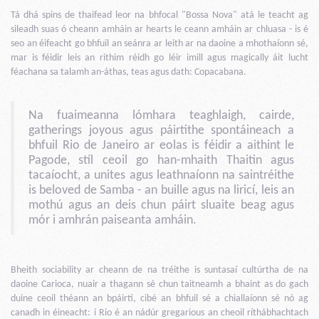
Tá dhá spins de thaifead leor na bhfocal "Bossa Nova" atá le teacht ag
sileadh suas ó cheann amháin ar hearts le ceann amháin ar chluasa - is é
seo an éifeacht go bhfuil an seánra ar leith ar na daoine a mhothaíonn sé,
mar is féidir leis an rithim réidh go léir imill agus magically áit lucht
féachana sa talamh an-áthas, teas agus dath: Copacabana.
Na fuaimeanna lómhara teaghlaigh, cairde,
gatherings joyous agus páirtithe spontáineach a
bhfuil Rio de Janeiro ar eolas is féidir a aithint le
Pagode, stíl ceoil go han-mhaith Thaitin agus
tacaíocht, a unites agus leathnaíonn na saintréithe
is beloved de Samba - an buille agus na liricí, leis an
mothú agus an deis chun páirt sluaite beag agus
mór i amhrán paiseanta amháin.
Bheith sociability ar cheann de na tréithe is suntasaí cultúrtha de na
daoine Carioca, nuair a thagann sé chun taitneamh a bhaint as do gach
duine ceoil théann an bpáirtí, cibé an bhfuil sé a chiallaíonn sé nó ag
canadh in éineacht: i Rio é an nádúr gregarious an cheoil ríthábhachtach