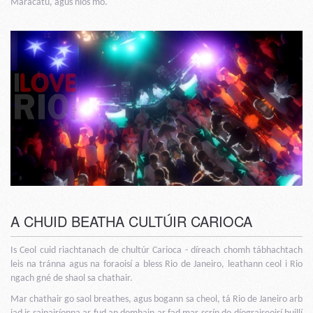
Maracatu, agus níos mó.
A CHUID BEATHA CULTÚIR CARIOCA
Is Ceol cuid riachtanach de chultúr Carioca - díreach chomh tábhachtach
leis na tránna agus na foraoisí a bless Rio de Janeiro, leathann ceol i Rio
ngach gné de shaol sa chathair.
Mar chathair go saol breathes, agus bogann sa cheol, tá Rio de Janeiro arb