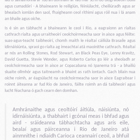
iad is sainairíonna ar fud an domhain ar fad mar scrín do díograiseoirí buillí
agus cumadóirí - A bhaineann le reiligiún, féiniúlacht, cheiliúradh agus ar
bhealach iomlán den saol, fhaigheann ceol rithimí agus róil nua i lá anam
an bhaile agus oíche.
Is é sin an tábhacht a bhaineann le ceol i Rio, a eagraíonn an rialtas
cathrach rialta agus urraitheoirí ceolchoirmeacha saor in aisce agus féilte:
suas-agus-teacht taibheoirí, chomh maith le réaltaí cáiliúla Brasaíle agus
idirnáisiúnta, spraoi go rialta ag imeachtaí atá maoinithe cathrach. Réaltaí
ar nós an Rolling Stones, Rod Stewart, an Black Peas Eye, Lenny Kravitz,
David Guetta, Stevie Wonder, agus Roberto Carlos go léir a sheoladh ar
ceolchoirmeacha saor in aisce ar Copacabana nó Ipanema trá - a bhailiú
sluaite ollmhór agus taitneamh a bhaint as rath iontach. Gach bliain nua
oíche roimh, ar éagsúlacht na ceolchoirmeacha saor in aisce Eagraítear i
roinnt áiteanna ar fud Rio de Janeiro, fáilte roimh an dá taibheoirí agus
lucht féachana ó gach cearn den domhan.
Amhránaithe agus ceoltóirí áitiúla, náisiúnta, nó
idirnáisiúnta, a thabhairt i gcónaí meas i bhfad agus
aird - sráideanna tábhachtacha agus arís eile,
bealaí agus páirceanna i Rio de Janeiro atá
ainmnithe i ndiaidh Carioca ceannairí ceoil, a bhfuil