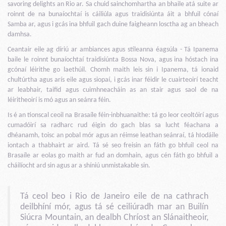
savoring delights an Rio ar. Sa chuid sainchomhartha an bhaile atá suite ar
roinnt de na bunaíochtaí is cáiliúla agus traidisiúnta áit a bhfuil cónaí
Samba ar, agus i gcás ina bhfuil gach duine faigheann losctha ag an bheach
damhsa.
Ceantair eile ag díriú ar ambiances agus stíleanna éagsúla - Tá Ipanema
baile le roinnt bunaíochtaí traidisiúnta Bossa Nova, agus ina hóstach ina
gcónaí léirithe go laethúil. Chomh maith leis sin i Ipanema, tá ionaid
chultúrtha agus arís eile agus siopaí, i gcás inar féidir le cuairteoirí teacht
ar leabhair, taifid agus cuimhneacháin as an stair agus saol de na
léiritheoirí is mó agus an seánra féin.
Is é an tionscal ceoil na Brasaíle féin-inbhuanaithe: tá go leor ceoltóirí agus
cumadóirí sa radharc rud éigin do gach blas sa lucht féachana a
dhéanamh, toisc an pobal mór agus an réimse leathan seánraí, tá hIodáile
iontach a thabhairt ar aird. Tá sé seo freisin an fáth go bhfuil ceol na
Brasaíle ar eolas go maith ar fud an domhain, agus cén fáth go bhfuil a
cháilíocht ard sin agus ar a shíniú unmistakable sin.
Tá ceol beo i Rio de Janeiro eile de na cathrach
deilbhíní mór, agus tá sé ceiliúradh mar an Builín
Siúcra Mountain, an dealbh Chríost an Slánaitheoir,