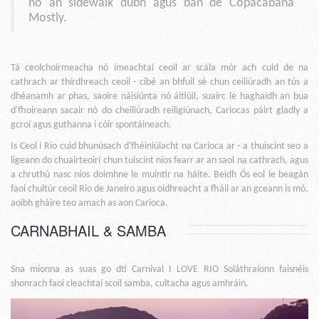
nó an sidewalk dubh agus bán de Copacabana
Mostly.
Tá ceolchoirmeacha nó imeachtaí ceoil ar scála mór ach cuid de na
cathrach ar thírdhreach ceoil - cibé an bhfuil sé chun ceiliúradh an tús a
dhéanamh ar phas, saoire náisiúnta nó áitiúil, suairc le haghaidh an bua
d'fhoireann sacair nó do cheiliúradh reiligiúnach, Cariocas páirt gladly a
gcroí agus guthanna i cóir spontáineach.
Is Ceol i Rio cuid bhunúsach d'fhéiniúlacht na Carioca ar - a thuiscint seo a
ligeann do chuairteoirí chun tuiscint níos fearr ar an saol na cathrach, agus
a chruthú nasc níos doimhne le muintir na háite. Beidh Ós eol le beagán
faoi chultúr ceoil Rio de Janeiro agus oidhreacht a fháil ar an gceann is mó,
aoibh gháire teo amach as aon Carioca.
CARNABHAIL & SAMBA
Sna míonna as suas go dtí Carnival I LOVE RIO Soláthraíonn faisnéis
shonrach faoi cleachtaí scoil samba, cultacha agus amhráin.