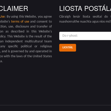
CLAIMER
LIOSTA POSTÁL
 Use
: By using this Website, you agree
Cláraigh lenár liosta seoltaí do ta
ebsite's
terms of use
and consent to
nuashonruithe nuachta agus níos mó
ction, use, disclosure and transfer of
ion as described in this Website's
do
olicy. This Website is the result of the
r-
an independent multicultural team
phost:
any specific political or religious
on, and is governed by and operated in
e with the laws of the United States
a.