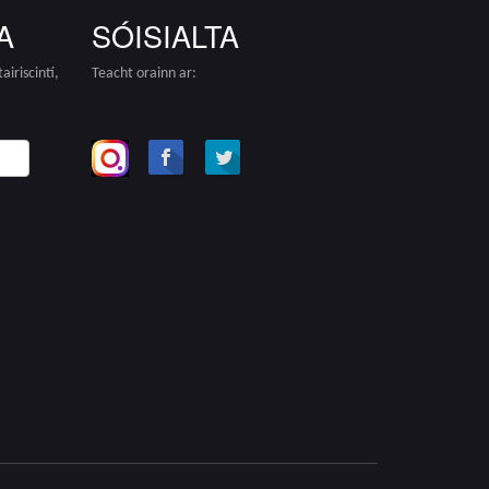
A
SÓISIALTA
iriscintí,
Teacht orainn ar:
!