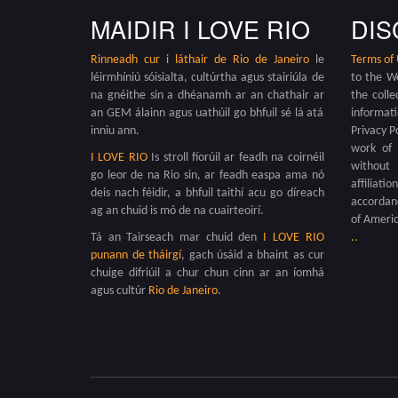
MAIDIR I LOVE RIO
DIS
Rinneadh cur i láthair de
Rio de Janeiro
le
Terms of
léirmhíniú sóisialta, cultúrtha agus stairiúla de
to the W
na gnéithe sin a dhéanamh ar an chathair ar
the colle
an GEM álainn agus uathúil go bhfuil sé lá atá
informat
inniu ann.
Privacy P
work of 
I LOVE RIO
Is stroll fíorúil ar feadh na coirnéil
without 
go leor de na Rio sin, ar feadh easpa ama nó
affiliati
deis nach féidir, a bhfuil taithí acu go díreach
accordanc
ag an chuid is mó de na cuairteoirí.
of Americ
Tá an Tairseach mar chuid den
I LOVE RIO
.
.
punann de tháirgí
, gach úsáid a bhaint as cur
chuige difriúil a chur chun cinn ar an íomhá
agus cultúr
Rio de Janeiro
.