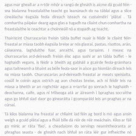
agus mar gheall ar a n-tóir mhór a rangú de ghnáth is aicme dá gcuid féin -
sna bialanna freastalaithe teacht go leanúnach do na táblaí agus a slice
cineálacha éagsúla feola díreach isteach na custaiméirí 'plátaí . Tá
comhartha páipéar dearg agus glas a tugadh na cliaint chun comhartha na
freastalaithe le ceachtar a choinneáil nó a stopadh ag teacht.
Thairiscint Churrascarias freisin tábla buffet nuair is féidir le cliaint féin-
freastal ar miasa taobh éagsúla breise ar nós glasraí, pastas, risottos, arán,
cáiseanna, laghduithe fuar, anraithí, agus tarsainn. I measc na
churrascarias ard-deireadh freisin éisc agus sushi ar an tábla buffet - le
haghaidh vegans, is féidir a bheith ag gabháil a gcairde feola-grámhara
agus taitneamh a bhaint as béile feola-saor in aisce go hiomlán díreach leis
na miasa taobh. Churrascarias ard-deireadh freastal ar meats speisialta,
cosúil le coinín agus ostrich ag aon chostas breise, ach ní féidir leis na
miasa a bheith ar an roghchlár agus a n-iarrfaí go sonrach le haghaidh -
deochanna, caife, agus ní Milseoga atá ar áireamh i bpraghas socraithe
agus go bhfuil siad daor go ginearálta i gcomparáid leis an praghas ar na
cúrsaí.
Tá kilos bialanna ina freastal ar chliaint iad féin ag bord is mó agus ansin
weigh a gcuid plátaí agus a fháil bille dá réir de réir meáchain. Kilos ar fáil
go minic ar ráta 'fixo', a cheadaíonn do servings neamhtheoranta ar
phraghas seasta - de ghnáth nach bhfuil an ráta léir gur infheicthe nó