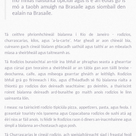
mó mhias náisiúnta tipiciúil agus is é an eolas go is
mó a taobh amuigh na Brasaíle agus siombail den
ealaín na Brasaíle.
Tá ceithre phríomhchineál bialanna i Rio de Janeiro - rodizios,
churrascarias, kilos, agus 'a-la-carte'. Mar gheall ar aon chineál bia,
cuireann gach cineál bialann ghlacadh uathúil agus taithí ar an mbealach
miasa a sheirbheáil agus taitneamh as.
Tá Rodizios bunaíochtaí an-tóir ina bhfuil ar phraghas seasta a ghearrtar
agus cúrsaí gan teorainn a sheirbheáil ar an tábla gan aon táillí breise -
deochanna, caife, agus milseoga gearrtar ghnáth ar leithligh. Rodizios
bhfuil grá go fírinneach i Rio, agus d'fhéadfadh sé fiú bialanna rialta a
thiontú go rodizios don deireadh seachtaine: go deimhin, a thairiscint
roinnt bialanna deireadh ard-bunaithe go maith anois rodizios le linn
uaireanta lóin.
I measc na tairiscintí rodizio tipiciúla pizza, appetizers, pasta, agus feola. I
gceantair touristy nós Ipanema agus Copacabana rodizios de sushi atá ag
éirí níos ar fáil anois. Is féidir le Rodizios raon ó diners an-inacmhainne agus
simplí a bialanna an-chostasach agus posh.
Tá Churrascarias le cineál rodizio, ach speisialtóireacht siad i freastal feoil