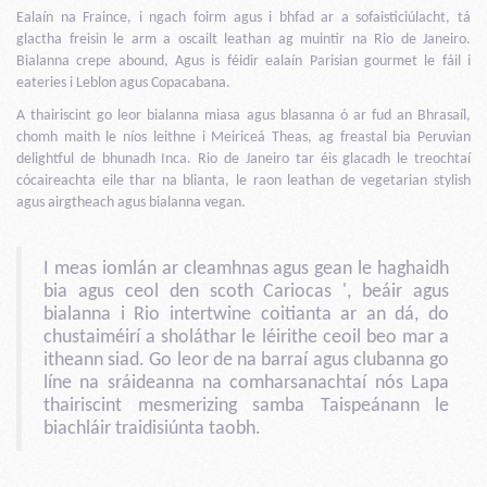
Ealaín na Fraince, i ngach foirm agus i bhfad ar a sofaisticiúlacht, tá
glactha freisin le arm a oscailt leathan ag muintir na Rio de Janeiro.
Bialanna crepe abound, Agus is féidir ealaín Parisian gourmet le fáil i
eateries i Leblon agus Copacabana.
A thairiscint go leor bialanna miasa agus blasanna ó ar fud an Bhrasaíl,
chomh maith le níos leithne i Meiriceá Theas, ag freastal bia Peruvian
delightful de bhunadh Inca. Rio de Janeiro tar éis glacadh le treochtaí
cócaireachta eile thar na blianta, le raon leathan de vegetarian stylish
agus airgtheach agus bialanna vegan.
I meas iomlán ar cleamhnas agus gean le haghaidh
bia agus ceol den scoth Cariocas ', beáir agus
bialanna i Rio intertwine coitianta ar an dá, do
chustaiméirí a sholáthar le léirithe ceoil beo mar a
itheann siad. Go leor de na barraí agus clubanna go
líne na sráideanna na comharsanachtaí nós Lapa
thairiscint mesmerizing samba Taispeánann le
biachláir traidisiúnta taobh.