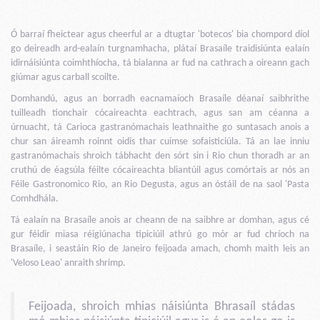
Ó barraí fheictear agus cheerful ar a dtugtar 'botecos' bia chompord díol
go deireadh ard-ealaín turgnamhacha, plátaí Brasaíle traidisiúnta ealaín
idirnáisiúnta coimhthíocha, tá bialanna ar fud na cathrach a oireann gach
giúmar agus carball scoilte.
Domhandú, agus an borradh eacnamaíoch Brasaíle déanaí saibhrithe
tuilleadh tionchair cócaireachta eachtrach, agus san am céanna a
úrnuacht, tá Carioca gastranómachais leathnaithe go suntasach anois a
chur san áireamh roinnt oidis thar cuimse sofaisticiúla. Tá an lae inniu
gastranómachais shroich tábhacht den sórt sin i Rio chun thoradh ar an
cruthú de éagsúla féilte cócaireachta bliantúil agus comórtais ar nós an
Féile Gastronomico Rio, an Rio Degusta, agus an óstáil de na saol 'Pasta
Comhdhála.
Tá ealaín na Brasaíle anois ar cheann de na saibhre ar domhan, agus cé
gur féidir miasa réigiúnacha tipiciúil athrú go mór ar fud chríoch na
Brasaíle, i seastáin Rio de Janeiro feijoada amach, chomh maith leis an
'Veloso Leao' anraith shrimp.
Feijoada, shroich mhias náisiúnta Bhrasaíl stádas