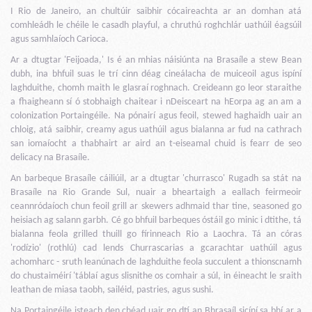
I Rio de Janeiro, an chultúir saibhir cócaireachta ar an domhan atá
comhleádh le chéile le casadh playful, a chruthú roghchlár uathúil éagsúil
agus samhlaíoch Carioca.
Ar a dtugtar 'Feijoada,' Is é an mhias náisiúnta na Brasaíle a stew Bean
dubh, ina bhfuil suas le trí cinn déag cineálacha de muiceoil agus ispíní
laghduithe, chomh maith le glasraí roghnach. Creideann go leor staraithe
a fhaigheann sí ó stobhaigh chaitear i nDeisceart na hEorpa ag an am a
colonization Portaingéile. Na pónairí agus feoil, stewed haghaidh uair an
chloig, atá saibhir, creamy agus uathúil agus bialanna ar fud na cathrach
san iomaíocht a thabhairt ar aird an t-eiseamal chuid is fearr de seo
delicacy na Brasaíle.
An barbeque Brasaíle cáiliúil, ar a dtugtar 'churrasco' Rugadh sa stát na
Brasaíle na Rio Grande Sul, nuair a bheartaigh a eallach feirmeoir
ceannródaíoch chun feoil grill ar skewers adhmaid thar tine, seasoned go
heisiach ag salann garbh. Cé go bhfuil barbeques óstáil go minic i dtithe, tá
bialanna feola grilled thuill go fírinneach Rio a Laochra. Tá an córas
'rodízio' (rothlú) cad lends Churrascarias a gcarachtar uathúil agus
achomharc - sruth leanúnach de laghduithe feola succulent a thionscnamh
do chustaiméirí 'táblaí agus slisnithe os comhair a súl, in éineacht le sraith
leathan de miasa taobh, sailéid, pastries, agus sushi.
Na Portaingéile isteach den chéad uair go dtí an Bhrasaíl sicíní sa bhí ar a