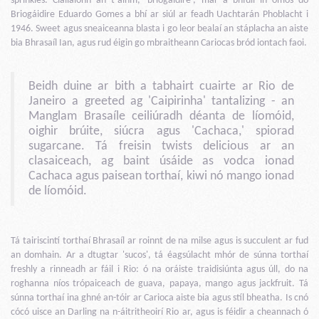
sprinkles. Ciallaíonn an t-ainm, 'briogáidire', mar a bhfuil in ómós do
Briogáidire Eduardo Gomes a bhí ar siúl ar feadh Uachtarán Phoblacht i
1946. Sweet agus sneaiceanna blasta i go leor bealaí an stáplacha an aiste
bia Bhrasaíl Ian, agus rud éigin go mbraitheann Cariocas bród iontach faoi.
Beidh duine ar bith a tabhairt cuairte ar Rio de
Janeiro a greeted ag 'Caipirinha' tantalizing - an
Manglam Brasaíle ceiliúradh déanta de líomóid,
oighir brúite, siúcra agus 'Cachaca,' spiorad
sugarcane. Tá freisin twists delicious ar an
clasaiceach, ag baint úsáide as vodca ionad
Cachaca agus paisean torthaí, kiwi nó mango ionad
de líomóid.
Tá tairiscintí torthaí Bhrasaíl ar roinnt de na milse agus is succulent ar fud
an domhain. Ar a dtugtar 'sucos', tá éagsúlacht mhór de súnna torthaí
freshly a rinneadh ar fáil i Rio: ó na oráiste traidisiúnta agus úll, do na
roghanna níos trópaiceach de guava, papaya, mango agus jackfruit. Tá
súnna torthaí ina ghné an-tóir ar Carioca aiste bia agus stíl bheatha. Is cnó
cócó uisce an Darling na n-áitritheoirí Rio ar, agus is féidir a cheannach ó