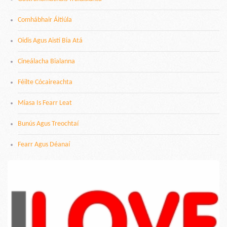
Comhábhair Áitiúla
Oidis Agus Aistí Bia Atá
Cineálacha Bialanna
Féilte Cócaireachta
Miasa Is Fearr Leat
Bunús Agus Treochtaí
Fearr Agus Déanaí