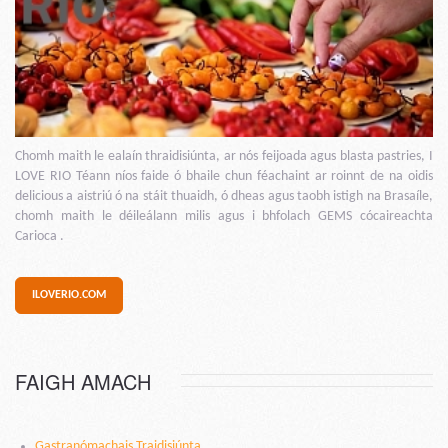
Chomh maith le ealaín thraidisiúnta, ar nós feijoada agus blasta pastries, I
LOVE RIO Téann níos faide ó bhaile chun féachaint ar roinnt de na oidis
delicious a aistriú ó na stáit thuaidh, ó dheas agus taobh istigh na Brasaíle,
chomh maith le déileálann milis agus i bhfolach GEMS cócaireachta
Carioca .
ILOVERIO.COM
FAIGH AMACH
Gastranómachais Traidisiúnta