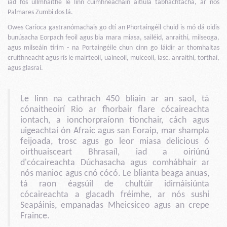
iad fós ullmhaithe le linn cuimhneacháin áitiúla tábhachtacha, ar nós
Palmares Zumbi dos lá.
Owes Carioca gastranómachais go dtí an Phortaingéil chuid is mó dá oidis
bunúsacha Eorpach feoil agus bia mara miasa, sailéid, anraithí, milseoga,
agus milseáin tirim - na Portaingéile chun cinn go láidir ar thomhaltas
cruithneacht agus rís le mairteoil, uaineoil, muiceoil, iasc, anraithí, torthaí,
agus glasraí.
Le linn na cathrach 450 bliain ar an saol, tá
cónaitheoirí Rio ar fhorbair flare cócaireachta
iontach, a ionchorpraíonn tionchair, cách agus
uigeachtaí ón Afraic agus san Eoraip, mar shampla
feijoada, trosc agus go leor miasa delicious ó
oirthuaisceart Bhrasaíl, iad a oiriúnú
d'cócaireachta Dúchasacha agus comhábhair ar
nós manioc agus cnó cócó. Le blianta beaga anuas,
tá raon éagsúil de chultúir idirnáisiúnta
cócaireachta a glacadh fréimhe, ar nós sushi
Seapáinis, empanadas Mheicsiceo agus an crepe
Fraince.