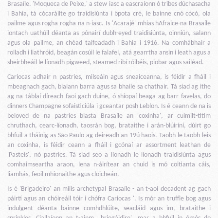
Brasaíle. 'Moqueca de Peixe,' a stew iasc a eascraíonn ó tribes dúchasacha
i Bahia, tá cócaráilte go traidisiúnta i bpota cré, le bainne cnó cócó, ola
pailme agus rogha rogha na n-iasc. Is 'Acarajé' mhias hAfraice-na Brasaíle
iontach uathúil déanta as pónairí dubh-eyed traidisiúnta, oinniún, salann
agus ola pailme, an chéad taifeadadh i Bahia i 1916. Na comhábhair a
rolladh i liathróid, beagán cosúil le falafel, atá gearrtha ansin i leath agus a
sheirbheáil le líonadh pigweed, steamed ribí róibéis, piobar agus sailéad.
Cariocas adhair n pastries, milseáin agus sneaiceanna, is féidir a fháil i
mbeagnach gach, bialann barra agus sa bhaile sa chathair. Tá siad ag ithe
ag na táblaí díreach faoi gach duine, ó shiopaí beaga ag barr favelas, do
dinners Champagne sofaisticiúla i gceantar posh Leblon. Is é ceann de na is
beloved de na pastries blasta Brasaíle an 'coxinha', ar cuimilt-titim
chruthach, cearc-líonadh, taosrán bog, brataithe i arán-blúiríní, dúirt go
bhfuil a tháinig as São Paulo ag deireadh an 19ú haois. Taobh le taobh leis
an coxinha, is féidir ceann a fháil i gcónaí ar assortment leathan de
'Pasteis', nó pastries. Tá siad seo a líonadh le líonadh traidisiúnta agus
comhaimseartha araon, lena n-áirítear an chuid is mó coitianta cáis,
liamhás, feoil mhionaithe agus cloicheán.
Is é 'Brigadeiro' an milis archetypal Brasaíle - an t-aoi decadent ag gach
páirtí agus an chóireáil tóir i chófra Cariocas '. Is mór an truffle bog agus
indulgent déanta bainne comhdhlúite, seacláid agus im, brataithe i