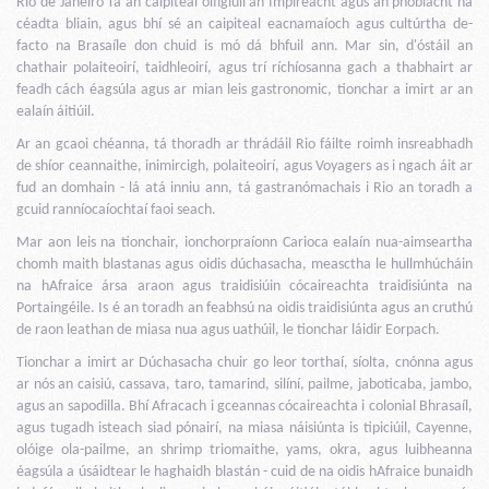
Rio de Janeiro Tá an caipiteal oifigiúil an Impireacht agus an phoblacht na
céadta bliain, agus bhí sé an caipiteal eacnamaíoch agus cultúrtha de-
facto na Brasaíle don chuid is mó dá bhfuil ann. Mar sin, d'óstáil an
chathair polaiteoirí, taidhleoirí, agus trí ríchíosanna gach a thabhairt ar
feadh cách éagsúla agus ar mian leis gastronomic, tionchar a imirt ar an
ealaín áitiúil.
Ar an gcaoi chéanna, tá thoradh ar thrádáil Rio fáilte roimh insreabhadh
de shíor ceannaithe, inimircigh, polaiteoirí, agus Voyagers as i ngach áit ar
fud an domhain - lá atá inniu ann, tá gastranómachais i Rio an toradh a
gcuid ranníocaíochtaí faoi seach.
Mar aon leis na tionchair, ionchorpraíonn Carioca ealaín nua-aimseartha
chomh maith blastanas agus oidis dúchasacha, measctha le hullmhúcháin
na hAfraice ársa araon agus traidisiúin cócaireachta traidisiúnta na
Portaingéile. Is é an toradh an feabhsú na oidis traidisiúnta agus an cruthú
de raon leathan de miasa nua agus uathúil, le tionchar láidir Eorpach.
Tionchar a imirt ar Dúchasacha chuir go leor torthaí, síolta, cnónna agus
ar nós an caisiú, cassava, taro, tamarind, silíní, pailme, jaboticaba, jambo,
agus an sapodilla. Bhí Afracach i gceannas cócaireachta i colonial Bhrasaíl,
agus tugadh isteach siad pónairí, na miasa náisiúnta is tipiciúil, Cayenne,
olóige ola-pailme, an shrimp triomaithe, yams, okra, agus luibheanna
éagsúla a úsáidtear le haghaidh blastán - cuid de na oidis hAfraice bunaidh