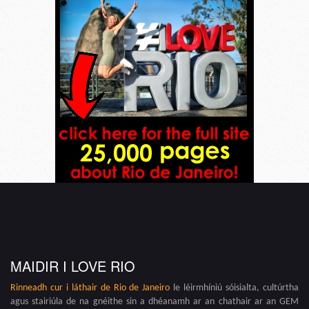
MAIDIR I LOVE RIO
Rinneadh cur i láthair de
Rio de Janeiro
le léirmhíniú sóisialta, cultúrtha
agus stairiúla de na gnéithe sin a dhéanamh ar an chathair ar an GEM