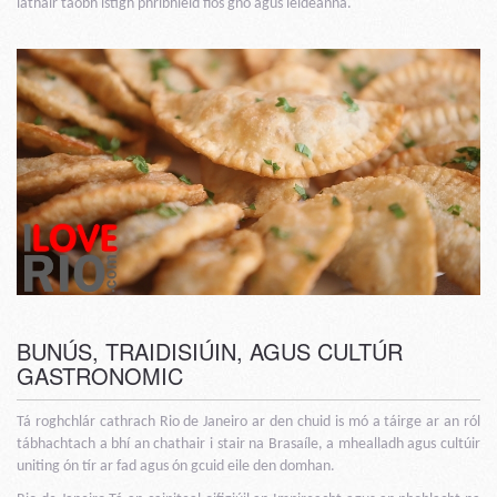
láthair taobh istigh phribhléid fios gnó agus leideanna.
BUNÚS, TRAIDISIÚIN, AGUS CULTÚR
GASTRONOMIC
Tá roghchlár cathrach Rio de Janeiro ar den chuid is mó a táirge ar an ról
tábhachtach a bhí an chathair i stair na Brasaíle, a mhealladh agus cultúir
uniting ón tír ar fad agus ón gcuid eile den domhan.