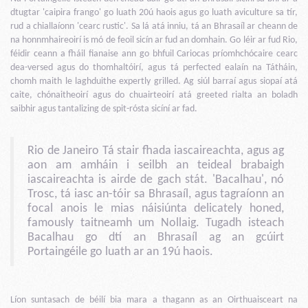
dtugtar 'caipira frango' go luath 20ú haois agus go luath aviculture sa tír,
rud a chiallaíonn 'cearc rustic'. Sa lá atá inniu, tá an Bhrasaíl ar cheann de
na honnmhaireoirí is mó de feoil sicín ar fud an domhain. Go léir ar fud Rio,
féidir ceann a fháil fianaise ann go bhfuil Cariocas príomhchócaire cearc
dea-versed agus do thomhaltóirí, agus tá perfected ealaín na Tátháin,
chomh maith le laghduithe expertly grilled. Ag siúl barraí agus siopaí atá
caite, chónaitheoirí agus do chuairteoirí atá greeted rialta an boladh
saibhir agus tantalizing de spit-rósta sicíní ar fad.
Rio de Janeiro Tá stair fhada iascaireachta, agus ag
aon am amháin i seilbh an teideal brabaigh
iascaireachta is airde de gach stát. 'Bacalhau', nó
Trosc, tá iasc an-tóir sa Bhrasaíl, agus tagraíonn an
focal anois le mias náisiúnta delicately honed,
famously taitneamh um Nollaig. Tugadh isteach
Bacalhau go dtí an Bhrasaíl ag an gcúirt
Portaingéile go luath ar an 19ú haois.
Líon suntasach de béilí bia mara a thagann as an Oirthuaisceart na