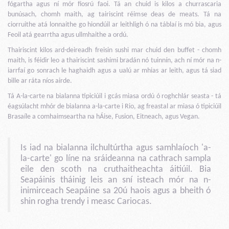
fógartha agus ní mór fiosrú faoi. Tá an chuid is kilos a churrascaria
bunúsach, chomh maith, ag tairiscint réimse deas de meats. Tá na
ciorruithe atá lonnaithe go hiondúil ar leithligh ó na táblaí is mó bia, agus
Feoil atá gearrtha agus ullmhaithe a ordú.
Thairiscint kilos ard-deireadh freisin sushi mar chuid den buffet - chomh
maith, is féidir leo a thairiscint sashimi bradán nó tuinnín, ach ní mór na n-
iarrfaí go sonrach le haghaidh agus a ualú ar mhias ar leith, agus tá siad
bille ar ráta níos airde.
Tá A-la-carte na bialanna tipiciúil i gcás miasa ordú ó roghchlár seasta - tá
éagsúlacht mhór de bialanna a-la-carte i Rio, ag freastal ar miasa ó tipiciúil
Brasaíle a comhaimseartha na hÁise, Fusion, Eitneach, agus Vegan.
Is iad na bialanna ilchultúrtha agus samhlaíoch 'a-
la-carte' go líne na sráideanna na cathrach sampla
eile den scoth na cruthaitheachta áitiúil. Bia
Seapáinis tháinig leis an sní isteach mór na n-
inimirceach Seapáine sa 20ú haois agus a bheith ó
shin rogha trendy i measc Cariocas.