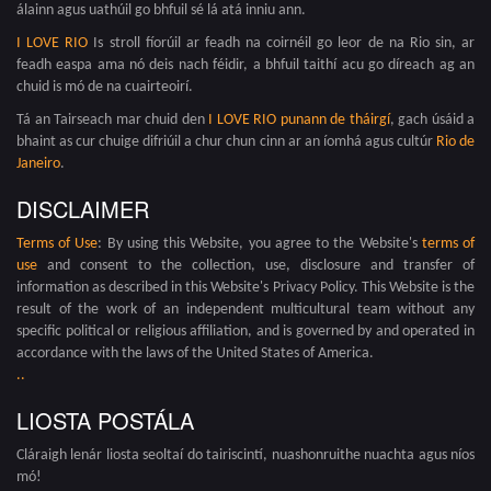
álainn agus uathúil go bhfuil sé lá atá inniu ann.
I LOVE RIO
Is stroll fíorúil ar feadh na coirnéil go leor de na Rio sin, ar
feadh easpa ama nó deis nach féidir, a bhfuil taithí acu go díreach ag an
chuid is mó de na cuairteoirí.
Tá an Tairseach mar chuid den
I LOVE RIO punann de tháirgí
, gach úsáid a
bhaint as cur chuige difriúil a chur chun cinn ar an íomhá agus cultúr
Rio de
Janeiro
.
DISCLAIMER
Terms of Use
: By using this Website, you agree to the Website's
terms of
use
and consent to the collection, use, disclosure and transfer of
information as described in this Website's Privacy Policy. This Website is the
result of the work of an independent multicultural team without any
specific political or religious affiliation, and is governed by and operated in
accordance with the laws of the United States of America.
.
.
LIOSTA POSTÁLA
Cláraigh lenár liosta seoltaí do tairiscintí, nuashonruithe nuachta agus níos
mó!