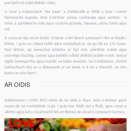
aon both nó sráid díoltóir cósta.
Is 'Acai' a trópaiceach '-bia Super' a cheiliúradh ar féidir a itear i roinnt
foirmeacha éagsúla, lena n-áirítear súnna, caoineoga agus sorbets - is
minic a sprinkled le milis agus crunchy granola, banana, sútha talún agus
mil.
Is cuma an bia nó an ócáid, tá beoir a bhí deoch suntasach i Rio ar feadh i
bhfad, i gcás an chéad taifid dáta tomhaltais ar ais go dtí an 17ú haois.
Faoi láthair, ag imeachtaí sóisialta ar fad mór, páirtithe sráide agus
cearnóga buzzing, cannaí agus buidéil a dhíol díoltóirí sráide ó mór, boscaí
oighir iniompartha agus muintir na háite seastáin. Go traidisiúnta, chomh
tábhachtach leis an a dhéanamh ar an beoir, is é sin a theocht: an níos
fuaire an níos fearr!
AR OIDIS
Soláthraíonn I LOVE RIO roinnt de na oidis is fearr, lena n-áirítear gach
ceann de na comhábhair is gá, i gcás inar féidir iad a fháil, agus conas a
ullmhú agus iad a cócaireacht leis an finesse de cócaire cumasach Carioca.