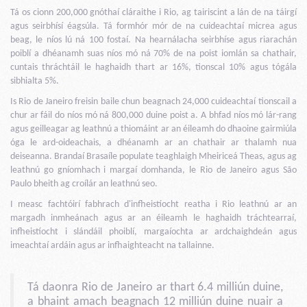
Tá os cionn 200,000 gnóthaí cláraithe i Rio, ag tairiscint a lán de na táirgí
agus seirbhísí éagsúla. Tá formhór mór de na cuideachtaí micrea agus
beag, le níos lú ná 100 fostaí. Na hearnálacha seirbhíse agus riarachán
poiblí a dhéanamh suas níos mó ná 70% de na poist iomlán sa chathair,
cuntais thráchtáil le haghaidh thart ar 16%, tionscal 10% agus tógála
sibhialta 5%.
Is Rio de Janeiro freisin baile chun beagnach 24,000 cuideachtaí tionscail a
chur ar fáil do níos mó ná 800,000 duine poist a. A bhfad níos mó lár-rang
agus geilleagar ag leathnú a thiomáint ar an éileamh do dhaoine gairmiúla
óga le ard-oideachais, a dhéanamh ar an chathair ar thalamh nua
deiseanna. Brandaí Brasaíle populate teaghlaigh Mheiriceá Theas, agus ag
leathnú go gníomhach i margaí domhanda, le Rio de Janeiro agus São
Paulo bheith ag croílár an leathnú seo.
I measc fachtóirí fabhrach d'infheistíocht reatha i Rio leathnú ar an
margadh inmheánach agus ar an éileamh le haghaidh tráchtearraí,
infheistíocht i slándáil phoiblí, margaíochta ar ardchaighdeán agus
imeachtaí ardáin agus ar infhaighteacht na tallainne.
Tá daonra Rio de Janeiro ar thart 6.4 milliún duine,
a bhaint amach beagnach 12 milliún duine nuair a