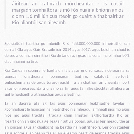
áirítear an cathrach mórcheantar - is cosúil
margadh tomhaltóra is mó fós nuair a bhíonn an os
cionn 1.6 milliún cuairteoir go cuairt a thabhairt ar
Rio bliantúil san áireamh.
Speisialtóirí tuartha go mbeidh R $ 488,000,000,000 infheistithe san
earnáil Ola agus Gáis Brasaíle idir 2014 agus 2017, agus beidh an chuid is
de seo a comhchruinnithe i Rio de Janeiro, i gcás ina cónaí ina ollmhór 80%
d'acmhainní na tíre.
Rio Cuireann seomra le haghaidh fáis agus gnó suntasach deiseanna sa
tionscal longthógála, bonneagar bóithre, calafoirt, aerfoirt,
teileachumarsáide agus turasóireacht. Tá an chathair an cheantair port
agus loingseoireachta tríú is mó sa tír, agus tá infheistíochtaí ollmhóra ar
siúl le haghaidh a athnuachan agus a leathnú.
Tá an daonra atá ag fás agus bonneagar feabhsaithe favelas, i
gcomhpháirt le hioncam na n-áitritheoirí a mhéadú, a mheall níos mó agus
níos mó agus tráchtáil trádála chun limistéir lagfhorbartha Rio ar.
Neartaíonn an gnó nua geilleagair áitiúla pobail, agus ar léir méaduithe ar
an ioncam agus ar cháilíocht na beatha na n-áitritheoirí. Léiríonn staidéir
agus sonraí a ghineann fás ar an éileamh neart deiseanna trádála agus