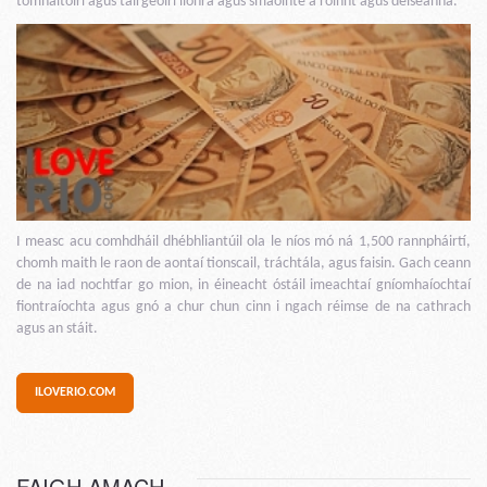
tomhaltóirí agus táirgeoirí líonra agus smaointe a roinnt agus deiseanna.
I measc acu comhdháil dhébhliantúil ola le níos mó ná 1,500 rannpháirtí,
chomh maith le raon de aontaí tionscail, tráchtála, agus faisin. Gach ceann
de na iad nochtfar go mion, in éineacht óstáil imeachtaí gníomhaíochtaí
fiontraíochta agus gnó a chur chun cinn i ngach réimse de na cathrach
agus an stáit.
ILOVERIO.COM
FAIGH AMACH