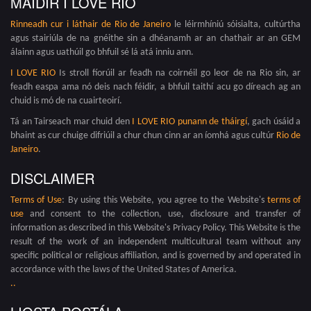
MAIDIR I LOVE RIO
Rinneadh cur i láthair de
Rio de Janeiro
le léirmhíniú sóisialta, cultúrtha
agus stairiúla de na gnéithe sin a dhéanamh ar an chathair ar an GEM
álainn agus uathúil go bhfuil sé lá atá inniu ann.
I LOVE RIO
Is stroll fíorúil ar feadh na coirnéil go leor de na Rio sin, ar
feadh easpa ama nó deis nach féidir, a bhfuil taithí acu go díreach ag an
chuid is mó de na cuairteoirí.
Tá an Tairseach mar chuid den
I LOVE RIO punann de tháirgí
, gach úsáid a
bhaint as cur chuige difriúil a chur chun cinn ar an íomhá agus cultúr
Rio de
Janeiro
.
DISCLAIMER
Terms of Use
: By using this Website, you agree to the Website's
terms of
use
and consent to the collection, use, disclosure and transfer of
information as described in this Website's Privacy Policy. This Website is the
result of the work of an independent multicultural team without any
specific political or religious affiliation, and is governed by and operated in
accordance with the laws of the United States of America.
.
.