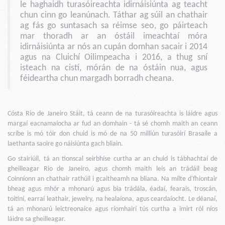
le haghaidh turasóireachta idirnáisiúnta ag teacht
chun cinn go leanúnach. Táthar ag súil an chathair
ag fás go suntasach sa réimse seo, go páirteach
mar thoradh ar an óstáil imeachtaí móra
idirnáisiúnta ar nós an cupán domhan sacair i 2014
agus na Cluichí Oilimpeacha i 2016, a thug sní
isteach na cistí, mórán de na óstáin nua, agus
féideartha chun margadh borradh cheana.
Cósta Rio de Janeiro Stáit, tá ceann de na turasóireachta is láidre agus
margaí eacnamaíocha ar fud an domhain - tá sé chomh maith an ceann
scríbe is mó tóir don chuid is mó de na 50 milliún turasóirí Brasaíle a
laethanta saoire go náisiúnta gach bliain.
Go stairiúil, tá an tionscal seirbhíse curtha ar an chuid is tábhachtaí de
gheilleagar Rio de Janeiro, agus chomh maith leis an trádáil beag
Coinníonn an chathair rathúil i gcaitheamh na bliana. Na mílte d'fhiontair
bheag agus mhór a mhonarú agus bia trádála, éadaí, fearais, troscán,
toitíní, earraí leathair, jewelry, na healaíona, agus ceardaíocht. Le déanaí,
tá an mhonarú leictreonaice agus ríomhairí tús curtha a imirt ról níos
láidre sa gheilleagar.