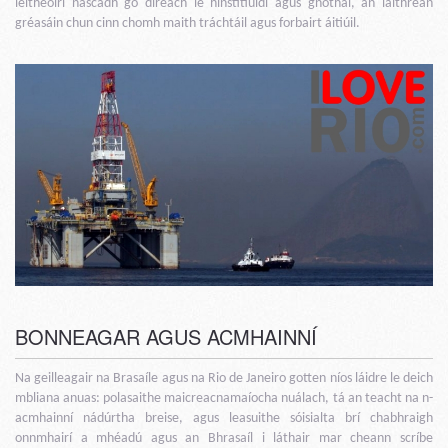
léitheoirí nascadh go díreach le hinstitiúidí agus gnóthaí, an láithreán
gréasáin chun cinn chomh maith tráchtáil agus forbairt áitiúil.
BONNEAGAR AGUS ACMHAINNÍ
Na geilleagair na Brasaíle agus na Rio de Janeiro gotten níos láidre le deich
mbliana anuas: polasaithe maicreacnamaíocha nuálach, tá an teacht na n-
acmhainní nádúrtha breise, agus leasuithe sóisialta brí chabhraigh
onnmhairí a mhéadú agus an Bhrasaíl i láthair mar cheann scríbe