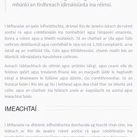
mhúnlú an tírdhreach idirnáisiúnta ina réimsí.
I bhfianaise an spéis infheistíochta, drámaí Rio de Janeiro óstach do roinnt
aontaí rá agus coinbhinsiúin ina tomhaltóirí agus táirgeoirí smaointe,
líonra a roinnt agus a bheith nuálaíoch. Tá an chathair ar Ola agus Gáis
cothrom débhliantúil agus comhdháil le níos mó ná 1,500 rannpháirtí, arna
óstáil ag an Institiúid Ola, Gáis agus Bithbhreoslaí, chomh maith leis an
bliantúil, idirnáisiúnta Navalshore cothrom.
Aonach tábhachtach do vitimín agus próitéin táirgí, agus ceann eile do
feisteas spóirt agus trealamh fhianú leis an margadh láidir le haghaidh
táirgí a bhaineann le folláine agus sláinte. Go comhthreomhar, tá an
tionscal faisin i Rio bhí ag fás i leithead agus dea-cháil thar na blianta atá
caite, agus an chathair ina hóstach anois ar éagsúlacht na aontaí agus
imeachtaí faisin.
IMEACHTAÍ
I bhfianaise na dhinimic infheistíochta domhanda ag teacht chun cinn, ina
hóstach ar Rio de Janeiro roinnt aontaí rá agus coinbhinsiúin ina