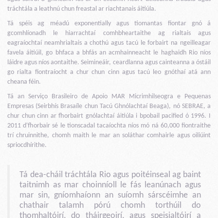
tráchtála a leathnú chun freastal ar riachtanais áitiúla.
Tá spéis ag méadú exponentially agus tiomantas fiontar gnó á
gcomhlíonadh le hiarrachtaí comhbheartaithe ag rialtais agus
eagraíochtaí neamhrialtais a chothú agus tacú le forbairt na ngeilleagar
favela áitiúil, go bhfaca a bhfás an acmhainneacht le haghaidh Rio níos
láidre agus níos aontaithe. Seimineáir, ceardlanna agus cainteanna a óstáil
go rialta fiontraíocht a chur chun cinn agus tacú leo gnóthaí atá ann
cheana féin.
Tá an Serviço Brasileiro de Apoio MAR Micrimhilseogra e Pequenas
Empresas (Seirbhís Brasaíle chun Tacú Ghnólachtaí Beaga), nó SEBRAE, a
chur chun cinn ar fhorbairt gnólachtaí áitiúla i bpobail pacified ó 1996. I
2011 d'fhorbair sé le tionscadal tacaíochta níos mó ná 60,000 fiontraithe
trí chruinnithe, chomh maith le mar an soláthar comhairle agus oiliúint
spriocdhírithe.
Tá dea-cháil tráchtála Rio agus poitéinseal ag baint
taitnimh as mar choinníoll le fás leanúnach agus
mar sin, gníomhaíonn an suíomh sárscéimhe an
chathair talamh pórú chomh torthúil do
thomhaltóirí, do tháirgeoirí, agus speisialtóirí a