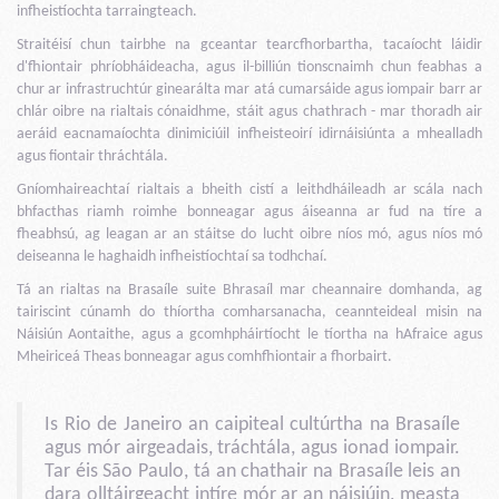
infheistíochta tarraingteach.
Straitéisí chun tairbhe na gceantar tearcfhorbartha, tacaíocht láidir
d'fhiontair phríobháideacha, agus il-billiún tionscnaimh chun feabhas a
chur ar infrastruchtúr ginearálta mar atá cumarsáide agus iompair barr ar
chlár oibre na rialtais cónaidhme, stáit agus chathrach - mar thoradh air
aeráid eacnamaíochta dinimiciúil infheisteoirí idirnáisiúnta a mhealladh
agus fiontair thráchtála.
Gníomhaireachtaí rialtais a bheith cistí a leithdháileadh ar scála nach
bhfacthas riamh roimhe bonneagar agus áiseanna ar fud na tíre a
fheabhsú, ag leagan ar an stáitse do lucht oibre níos mó, agus níos mó
deiseanna le haghaidh infheistíochtaí sa todhchaí.
Tá an rialtas na Brasaíle suite Bhrasaíl mar cheannaire domhanda, ag
tairiscint cúnamh do thíortha comharsanacha, ceannteideal misin na
Náisiún Aontaithe, agus a gcomhpháirtíocht le tíortha na hAfraice agus
Mheiriceá Theas bonneagar agus comhfhiontair a fhorbairt.
Is Rio de Janeiro an caipiteal cultúrtha na Brasaíle
agus mór airgeadais, tráchtála, agus ionad iompair.
Tar éis São Paulo, tá an chathair na Brasaíle leis an
dara olltáirgeacht intíre mór ar an náisiúin, measta