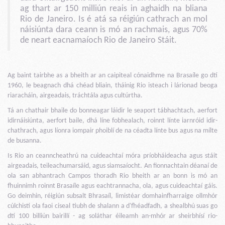
ag thart ar 150 milliún reais in aghaidh na bliana
Rio de Janeiro. Is é atá sa réigiún cathrach an mol
náisiúnta dara ceann is mó an rachmais, agus 70%
de neart eacnamaíoch Rio de Janeiro Stáit.
Ag baint tairbhe as a bheith ar an caipiteal cónaidhme na Brasaíle go dtí
1960, le beagnach dhá chéad bliain, tháinig Rio isteach i lárionad beoga
riaracháin, airgeadais, tráchtála agus cultúrtha.
Tá an chathair bhaile do bonneagar láidir le seaport tábhachtach, aerfort
idirnáisiúnta, aerfort baile, dhá líne fobhealach, roinnt línte iarnróid idir-
chathrach, agus líonra iompair phoiblí de na céadta línte bus agus na mílte
de busanna.
Is Rio an ceanncheathrú na cuideachtaí móra príobháideacha agus stáit
airgeadais, teileachumarsáid, agus siamsaíocht. An fionnachtain déanaí de
ola san abhantrach Campos thoradh Rio bheith ar an bonn is mó an
fhuinnimh roinnt Brasaíle agus eachtrannacha, ola, agus cuideachtaí gáis.
Go deimhin, réigiún subsalt Bhrasaíl, limistéar domhainfharraige ollmhór
cúlchistí ola faoi ciseal tiubh de shalann a d'fhéadfadh, a shealbhú suas go
dtí 100 billiún bairillí - ag soláthar éileamh an-mhór ar sheirbhísí rio-