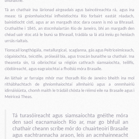
bhunaithe.
Tá an chathair ina lárionad airgeadais agus baincéireachta rá, agus ina
measc tá gníomhaíochtaí infheistíochta Rio forbairt eastát réadach,
bainistíocht cistí, agus ar an margadh stoc dara ceann is mó sa Bhrasaíl.
Cruthaithe i 1845, an stocmhalartán Rio de Janeiro, bhí an margadh den
chéad uair stoc atá le bunú sa Bhrasaíl, trádála sa lá atá inniu go heisiach
urrúis rialtais.
Tionscail longthógála, metallurgical, scaglanna, gás agus Peitriceimiceach,
cógaisíochta, teicstíle, próiseáil bia, agus troscán bunaithe sa chathair. Ina
theannta sin, tá oibríochtaí sa réigiún cathrach siamsaíochta, teilifís,
clódóireacht, agus eagraíochtaí a fhoilsiú móra Brasaíle.
An láthair ar farraige mhór mar thoradh Rio de Janeiro bheith ina mol
ríthábhachtach de ghníomhaíochtaí allmhairiú agus a onnmhairiú
idirnáisiúnta, chomh maith le trádáil chósta le réimsí eile na Brasaíle agus i
Meiriceá Theas.
Tá turasóireacht agus siamsaíochta gnéithe móra
den saol eacnamaíoch Rio ar, mar go bhfuil an
chathair cheann scríbe mór do chuairteoirí Brasaíle
agus eachtrannacha araon, leis an acmhainneacht