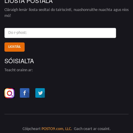
LIOSTA POSTÁLA
Cláraigh lenár liosta seoltaí do tairiscintí, nuashonruithe nuachta agus níos
mó!
do
r-
phost:
SÓISIALTA
Teacht orainn ar:
Cóipcheart
POSTO9.com, LLC.
Gach ceart ar cosaint.