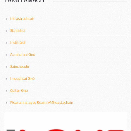
Infrastruchtúir
Staitisticí
Institiúidí
Acmhainní Gnó
Saincheadú
Imeachtaí Gnó
Cultúr Gnó
Pleananna agus Réamh-Mheastacháin