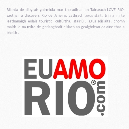
Blianta de díograis gairmiúla mar thoradh ar an Tairseach LOVE RIO,
saothar a discovers Rio de Janeiro, cathrach agus stáit, trí na mílte
leathanaigh eolais touristic, cultúrtha, stairiúil, agus sóisialta, chomh
maith le na mílte de ghrianghraif eisiach an gcaighdeán ealaíne thar a
bheith .