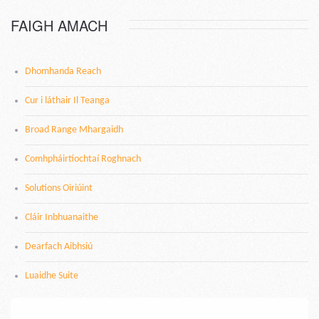
FAIGH AMACH
Dhomhanda Reach
Cur i láthair Il Teanga
Broad Range Mhargaidh
Comhpháirtíochtaí Roghnach
Solutions Oiriúint
Cláir Inbhuanaithe
Dearfach Aibhsiú
Luaidhe Suite