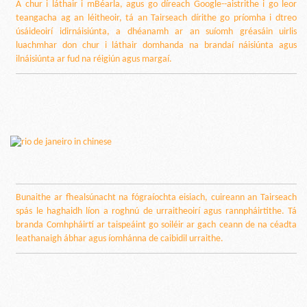
Á chur i láthair i mBéarla, agus go díreach Google--aistrithe i go leor
teangacha ag an léitheoir, tá an Tairseach dírithe go príomha i dtreo
úsáideoirí idirnáisiúnta, a dhéanamh ar an suíomh gréasáin uirlis
luachmhar don chur i láthair domhanda na brandaí náisiúnta agus
ilnáisiúnta ar fud na réigiún agus margaí.
Bunaithe ar fhealsúnacht na fógraíochta eisiach, cuireann an Tairseach
spás le haghaidh líon a roghnú de urraitheoirí agus rannpháirtithe. Tá
branda Comhpháirtí ar taispeáint go soiléir ar gach ceann de na céadta
leathanaigh ábhar agus íomhánna de caibidil urraithe.