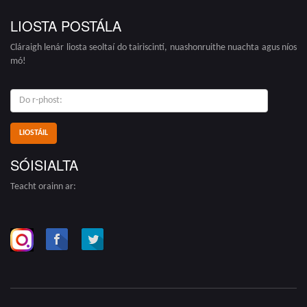
LIOSTA POSTÁLA
Cláraigh lenár liosta seoltaí do tairiscintí, nuashonruithe nuachta agus níos
mó!
do
r-
phost:
SÓISIALTA
Teacht orainn ar: