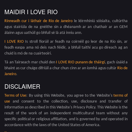
MAIDIR I LOVE RIO
Rinneadh cur i láthair de
Rio de Janeiro
le léirmhíniú sóisialta, cultúrtha
agus stairiúla de na gnéithe sin a dhéanamh ar an chathair ar an GEM
álainn agus uathúil go bhfuil sé lá atá inniu ann.
I LOVE RIO
Is stroll fíorúil ar feadh na coirnéil go leor de na Rio sin, ar
feadh easpa ama nó deis nach féidir, a bhfuil taithí acu go díreach ag an
chuid is mó de na cuairteoirí.
Tá an Tairseach mar chuid den
I LOVE RIO punann de tháirgí
, gach úsáid a
bhaint as cur chuige difriúil a chur chun cinn ar an íomhá agus cultúr
Rio de
Janeiro
.
DISCLAIMER
Terms of Use
: By using this Website, you agree to the Website's
terms of
use
and consent to the collection, use, disclosure and transfer of
information as described in this Website's Privacy Policy. This Website is the
result of the work of an independent multicultural team without any
specific political or religious affiliation, and is governed by and operated in
accordance with the laws of the United States of America.
.
.