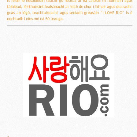
Is féidir le húsáideoirí teacht go héasca ar na caibidlí trí ríomhairí agus
táibléad, léirthuiscint fealsúnacht ar leith de chur i láthair agus dearadh i
gcás an lógó, teachtaireacht agus seoladh gréasáin "I LOVE RIO" Is é
nochtadh i níos mó ná 50 teanga.