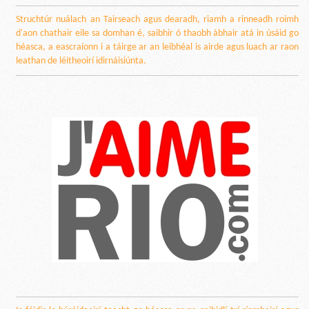
Struchtúr nuálach an Tairseach agus dearadh, riamh a rinneadh roimh
d'aon chathair eile sa domhan é, saibhir ó thaobh ábhair atá in úsáid go
héasca, a eascraíonn i a táirge ar an leibhéal is airde agus luach ar raon
leathan de léitheoirí idirnáisiúnta.