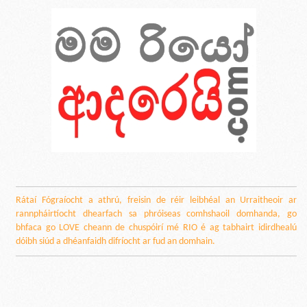
Rátaí Fógraíocht a athrú, freisin de réir leibhéal an Urraitheoir ar
rannpháirtíocht dhearfach sa phróiseas comhshaoil domhanda, go
bhfaca go LOVE cheann de chuspóirí mé RIO é ag tabhairt idirdhealú
dóibh siúd a dhéanfaidh difríocht ar fud an domhain.