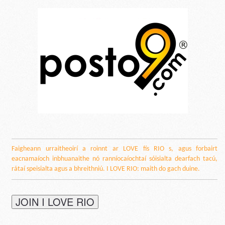
Faigheann urraitheoirí a roinnt ar LOVE fís RIO s, agus forbairt
eacnamaíoch inbhuanaithe nó ranníocaíochtaí sóisialta dearfach tacú,
rátaí speisialta agus a bhreithniú. I LOVE RIO: maith do gach duine.
JOIN I LOVE RIO