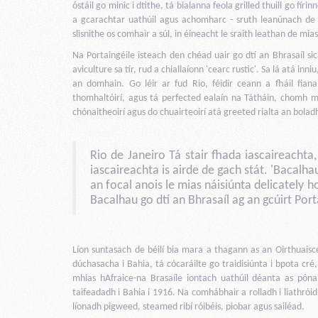
óstáil go minic i dtithe, tá bialanna feola grilled thuill go fír
a gcarachtar uathúil agus achomharc - sruth leanúnach de l
slisnithe os comhair a súl, in éineacht le sraith leathan de mias
Na Portaingéile isteach den chéad uair go dtí an Bhrasaíl sic
aviculture sa tír, rud a chiallaíonn 'cearc rustic'. Sa lá atá in
an domhain. Go léir ar fud Rio, féidir ceann a fháil fian
thomhaltóirí, agus tá perfected ealaín na Tátháin, chomh mai
chónaitheoirí agus do chuairteoirí atá greeted rialta an boladh 
Rio de Janeiro Tá stair fhada iascaireachta
iascaireachta is airde de gach stát. 'Bacalhau
an focal anois le mias náisiúnta delicately
Bacalhau go dtí an Bhrasaíl ag an gcúirt Port
Líon suntasach de béilí bia mara a thagann as an Oirthuaisc
dúchasacha i Bahia, tá cócaráilte go traidisiúnta i bpota cré
mhias hAfraice-na Brasaíle iontach uathúil déanta as pónai
taifeadadh i Bahia i 1916. Na comhábhair a rolladh i liathróid,
líonadh pigweed, steamed ribí róibéis, piobar agus sailéad.