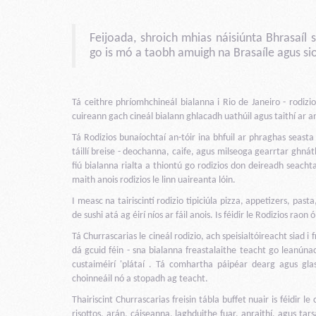
Feijoada, shroich mhias náisiúnta Bhrasaíl s
go is mó a taobh amuigh na Brasaíle agus sio
Tá ceithre phríomhchineál bialanna i Rio de Janeiro - rodizios
cuireann gach cineál bialann ghlacadh uathúil agus taithí ar 
Tá Rodizios bunaíochtaí an-tóir ina bhfuil ar phraghas seast
táillí breise - deochanna, caife, agus milseoga gearrtar ghnáth
fiú bialanna rialta a thiontú go rodizios don deireadh seacht
maith anois rodizios le linn uaireanta lóin.
I measc na tairiscintí rodizio tipiciúla pizza, appetizers, pa
de sushi atá ag éirí níos ar fáil anois. Is féidir le Rodizios r
Tá Churrascarias le cineál rodizio, ach speisialtóireacht siad i
dá gcuid féin - sna bialanna freastalaithe teacht go leanúna
custaiméirí 'plátaí . Tá comhartha páipéar dearg agus gla
choinneáil nó a stopadh ag teacht.
Thairiscint Churrascarias freisin tábla buffet nuair is féidir le
risottos, arán, cáiseanna, laghduithe fuar, anraithí, agus tar