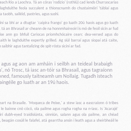
inneach Rio a Laochra. Tá an córas 'rodízio' (rothlú) cad lends Churrascarias
aghduithe feola succulent a thionscnamh do chustaiméirí 'táblaí agus
a taobh, sailéid, pastries, agus sushi.
íní sa bhí ar a dtugtar 'caipira frango' go luath 20ú haois agus go luath
niu, tá an Bhrasaíl ar cheann de na honnmhaireoirí is mó de feoil sicín ar fud
aise ann go bhfuil Cariocas príomhchócaire cearc dea-versed agus do
th le laghduithe expertly grilled. Ag siúl barraí agus siopaí atá caite,
saibhir agus tantalizing de spit-rósta sicíní ar fad.
, agus ag aon am amháin i seilbh an teideal brabaigh
', nó Trosc, tá iasc an-tóir sa Bhrasaíl, agus tagraíonn
 honed, famously taitneamh um Nollaig. Tugadh isteach
aingéile go luath ar an 19ú haois.
eart na Brasaíle. 'Moqueca de Peixe,' a stew iasc a eascraíonn ó tribes
, le bainne cnó cócó, ola pailme agus rogha rogha na n-iasc. Is 'Acarajé'
rí dubh-eyed traidisiúnta, oinniún, salann agus ola pailme, an chéad
 beagán cosúil le falafel, atá gearrtha ansin i leath agus a sheirbheáil le