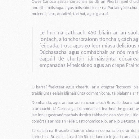
Owes Carioca gastranómachais go dtí an Phortaingéil chuid 
anraithí, milseoga, agus milseáin tirim - na Portaingéile chun 
muiceoil, iasc, anraithí, torthaí, agus glasraí.
Le linn na cathrach 450 bliain ar an saol,
iontach, a ionchorpraíonn tionchair, cách a
feijoada, trosc agus go leor miasa delicious 
Dúchasacha agus comhábhair ar nós manio
éagsúil de chultúir idirnáisiúnta cócair
empanadas Mheicsiceo agus an crepe Frain
Ó barraí fheictear agus cheerful ar a dtugtar 'botecos' bi
traidisiúnta ealaín idirnáisiúnta coimhthíocha, tá bialanna ar 
Domhandú, agus an borradh eacnamaíoch Brasaíle déanaí saib
a úrnuacht, tá Carioca gastranómachais leathnaithe go suntasa
lae inniu gastranómachais shroich tábhacht den sórt sin i Rio
comórtais ar nós an Féile Gastronomico Rio, an Rio Degusta, a
Tá ealaín na Brasaíle anois ar cheann de na saibhre ar domh
chríoch na Brasaíle, i seastáin Rio de Janeiro feijoada amach,