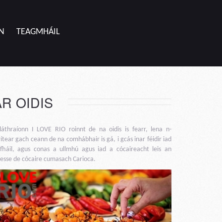
N
TEAGMHÁIL
AR OIDIS
láthraíonn I LOVE RIO roinnt de na oidis is fearr, lena n-
rítear gach ceann de na comhábhair is gá, i gcás inar féidir iad
fháil, agus conas a ullmhú agus iad a cócaireacht leis an
nesse de cócaire cumasach Carioca.