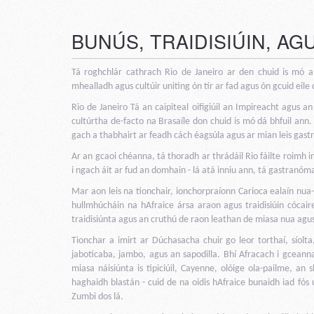
BUNÚS, TRAIDISIÚIN, A
Tá roghchlár cathrach Rio de Janeiro ar den chuid is mó a 
mhealladh agus cultúir uniting ón tír ar fad agus ón gcuid eil
Rio de Janeiro Tá an caipiteal oifigiúil an Impireacht agus 
cultúrtha de-facto na Brasaíle don chuid is mó dá bhfuil ann. M
gach a thabhairt ar feadh cách éagsúla agus ar mian leis gastro
Ar an gcaoi chéanna, tá thoradh ar thrádáil Rio fáilte roimh i
i ngach áit ar fud an domhain - lá atá inniu ann, tá gastranóma
Mar aon leis na tionchair, ionchorpraíonn Carioca ealaín nu
hullmhúcháin na hAfraice ársa araon agus traidisiúin cócair
traidisiúnta agus an cruthú de raon leathan de miasa nua agus 
Tionchar a imirt ar Dúchasacha chuir go leor torthaí, síolta
jaboticaba, jambo, agus an sapodilla. Bhí Afracach i gceanna
miasa náisiúnta is tipiciúil, Cayenne, olóige ola-pailme, a
haghaidh blastán - cuid de na oidis hAfraice bunaidh iad fós
Zumbi dos lá.