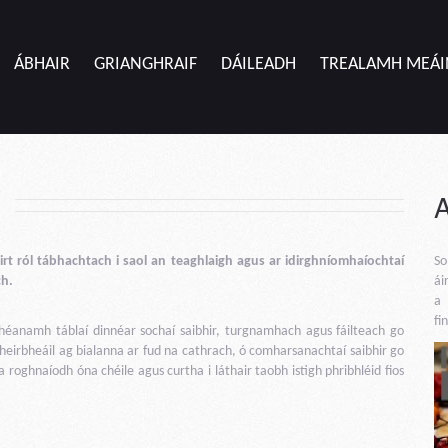
ÁBHAIR
GRIANGHRAIF
DÁILEADH
TREALAMH MEÁI
mirt ról tábhachtach i saol an teaghlaigh agus ar idirghníomhaíochtaí
So
ch.
ái
a 
fi
héanamh táblaí dinnéar sochaí saibhir, turgnamhach agus fáilteach go
 sheirbheáil ag bialanna ar fud na cathrach, ó comharsanachtaí saibhir go
a roghnaíodh óna chéile agus curtha i láthair taobh istigh phribhléid fios