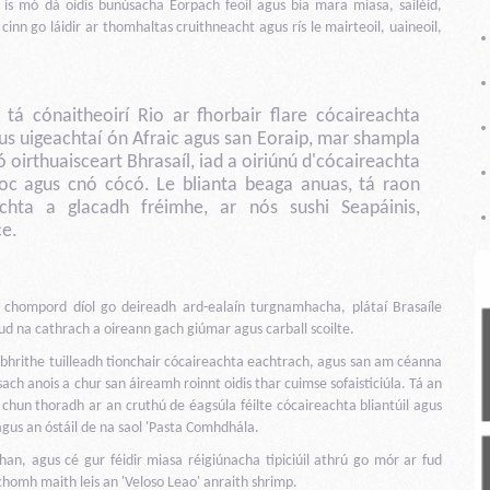
is mó dá oidis bunúsacha Eorpach feoil agus bia mara miasa, sailéid,
cinn go láidir ar thomhaltas cruithneacht agus rís le mairteoil, uaineoil,
 tá cónaitheoirí Rio ar fhorbair flare cócaireachta
gus uigeachtaí ón Afraic agus san Eoraip, mar shampla
ó oirthuaisceart Bhrasaíl, iad a oiriúnú d'cócaireachta
c agus cnó cócó. Le blianta beaga anuas, tá raon
eachta a glacadh fréimhe, ar nós sushi Seapáinis,
ce.
a chompord díol go deireadh ard-ealaín turgnamhacha, plátaí Brasaíle
fud na cathrach a oireann gach giúmar agus carball scoilte.
hrithe tuilleadh tionchair cócaireachta eachtrach, agus san am céanna
ch anois a chur san áireamh roinnt oidis thar cuimse sofaisticiúla. Tá an
 chun thoradh ar an cruthú de éagsúla féilte cócaireachta bliantúil agus
gus an óstáil de na saol 'Pasta Comhdhála.
an, agus cé gur féidir miasa réigiúnacha tipiciúil athrú go mór ar fud
 chomh maith leis an 'Veloso Leao' anraith shrimp.