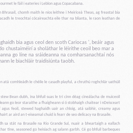
gourmet le fáil i eateries i Leblon agus Copacabana.
n Bhrasaíl, chomh maith le níos leithne i Meiriceá Theas, ag freastal bia
lacadh le treochtaí cócaireachta eile thar na blianta, le raon leathan de
haidh bia agus ceol den scoth Cariocas ', beáir agus
 do chustaiméirí a sholáthar le léirithe ceoil beo mar a
ubanna go líne na sráideanna na comharsanachtaí nós
nn le biachláir traidisiúnta taobh.
an atá comhleádh le chéile le casadh playful, a chruthú roghchlár uathúil
a stew Bean dubh, ina bhfuil suas le trí cinn déag cineálacha de muiceoil
deann go leor staraithe a fhaigheann sí ó stobhaigh chaitear i nDeisceart
 agus feoil, stewed haghaidh uair an chloig, atá saibhir, creamy agus
irt ar aird an t-eiseamal chuid is fearr de seo delicacy na Brasaíle.
adh sa stát na Brasaíle na Rio Grande Sul, nuair a bheartaigh a eallach
thar tine, seasoned go heisiach ag salann garbh. Cé go bhfuil barbeques