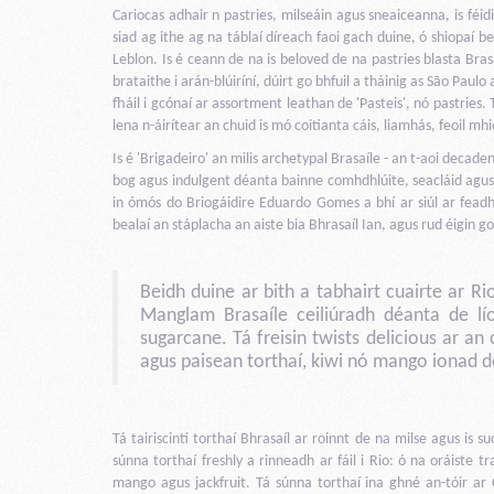
Cariocas adhair n pastries, milseáin agus sneaiceanna, is féid
siad ag ithe ag na táblaí díreach faoi gach duine, ó shiopaí 
Leblon. Is é ceann de na is beloved de na pastries blasta Bras
brataithe i arán-blúiríní, dúirt go bhfuil a tháinig as São Paulo
fháil i gcónaí ar assortment leathan de 'Pasteis', nó pastries
lena n-áirítear an chuid is mó coitianta cáis, liamhás, feoil m
Is é 'Brigadeiro' an milis archetypal Brasaíle - an t-aoi decaden
bog agus indulgent déanta bainne comhdhlúite, seacláid agus im
in ómós do Briogáidire Eduardo Gomes a bhí ar siúl ar fead
bealaí an stáplacha an aiste bia Bhrasaíl Ian, agus rud éigin 
Beidh duine ar bith a tabhairt cuairte ar Rio
Manglam Brasaíle ceiliúradh déanta de lío
sugarcane. Tá freisin twists delicious ar a
agus paisean torthaí, kiwi nó mango ionad d
Tá tairiscintí torthaí Bhrasaíl ar roinnt de na milse agus is
súnna torthaí freshly a rinneadh ar fáil i Rio: ó na oráiste 
mango agus jackfruit. Tá súnna torthaí ina ghné an-tóir ar 