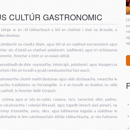
GUS CULTÚR GASTRONOMIC
Ch
pa
táirge ar an ról tábhachtach a bhí an chathair i stair na Brasaíle, a
ro
e den domhan.
ag
ag
an phoblacht na céadta bliain, agus bhí sé an caipiteal eacnamaíoch agus
ar sin, d'óstáil an chathair polaiteoirí, taidhleoirí, agus trí ríchíosanna
nomic, tionchar a imirt ar an ealaín áitiúil.
nsreabhadh de shíor ceannaithe, inimircigh, polaiteoirí, agus Voyagers as
chais i Rio an toradh a gcuid ranníocaíochtaí faoi seach.
a-aimseartha chomh maith blastanas agus oidis dúchasacha, measctha le
eachta traidisiúnta na Portaingéile. Is é an toradh an feabhsú na oidis
uathúil, le tionchar láidir Eorpach.
, cnónna agus ar nós an caisiú, cassava, taro, tamarind, silíní, pailme,
s cócaireachta i colonial Bhrasaíl, agus tugadh isteach siad pónairí, na
n shrimp triomaithe, yams, okra, agus luibheanna éagsúla a úsáidtear le
 ullmhaithe le linn cuimhneacháin áitiúla tábhachtacha, ar nós Palmares