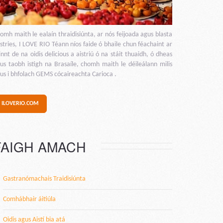
omh maith le ealaín thraidisiúnta, ar nós feijoada agus blasta
stries, I LOVE RIO Téann níos faide ó bhaile chun féachaint ar
innt de na oidis delicious a aistriú ó na stáit thuaidh, ó dheas
us taobh istigh na Brasaíle, chomh maith le déileálann milis
us i bhfolach GEMS cócaireachta Carioca .
ILOVERIO.COM
FAIGH AMACH
Gastranómachais Traidisiúnta
Comhábhair áitiúla
Oidis agus Aistí bia atá