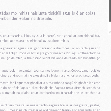
tádas mó mhias náisiúnta tipiciúil agus is é an eolas
mbail den ealaín na Brasaíle.
, churrascarias, kilos, agus 'a-la-carte'. Mar gheall ar aon chineál bia,
an mbealach miasa a sheirbheáil agus taitneamh as.
a a ghearrtar agus cúrsaí gan teorainn a sheirbheáil ar an tábla gan aon
 ar leithligh. Rodizios bhfuil grá go fírinneach i Rio, agus d'fhéadfadh sé
aine: go deimhin, a thairiscint roinnt bialanna deireadh ard-bunaithe go
sta, agus feola. I gceantair touristy nós Ipanema agus Copacabana rodizios
aon ó diners an-inacmhainne agus simplí a bialanna an-chostasach agus posh.
 freastal feoil agus mar gheall ar a n-tóir mhór a rangú de ghnáth is aicme
ch do na táblaí agus a slice cineálacha éagsúla feola díreach isteach na
s a tugadh na cliaint chun comhartha na freastalaithe le ceachtar a
 cliaint féin-freastal ar miasa taobh éagsúla breise ar nós glasraí, pastas,
sainn. I measc na churrascarias ard-deireadh freisin éisc agus sushi ar an