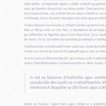
tábla buffet - le haghaidh vegans, is féidir a bheith ag gabhá
aisce go hiomlán díreach leis na miasa taobh. Churrascarias ar
aon chostas breise, ach ní féidir leis na miasa a bheith ar an 
ní Milseoga atá ar áireamh i bpraghas socraithe agus go bhfuil
Tá kilos bialanna ina freastal ar chliaint iad féin ag bord is mó
Kilos ar fáil go minic ar ráta 'fixo', a cheadaíonn do servin
gur infheicthe nó fógartha agus ní mór fiosrú faoi. Tá an chui
de meats. Tá na ciorruithe atá lonnaithe go hiondúil ar leithli
Thairiscint kilos ard-deireadh freisin sushi mar chuid den buffe
ní mór na n-iarrfaí go sonrach le haghaidh agus a ualú ar mhias a
Tá A-la-carte na bialanna tipiciúil i gcás miasa ordú ó roghchl
miasa ó tipiciúil Brasaíle a comhaimseartha na hÁise, Fusion,
Is iad na bialanna ilchultúrtha agus samhl
sampla eile den scoth na cruthaitheachta áiti
inimirceach Seapáine sa 20ú haois agus a bh
Ealaín na Fraince, i ngach foirm agus i bhfad ar a sofaistici