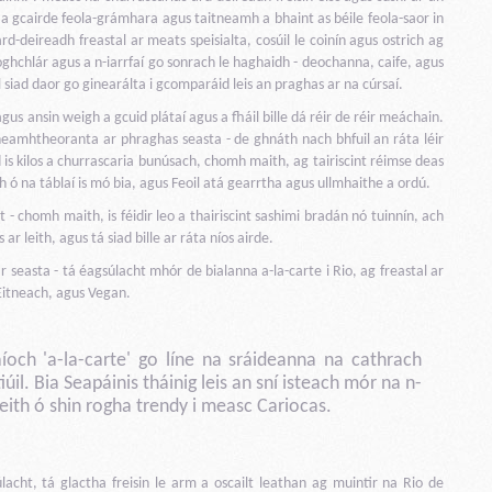
il a gcairde feola-grámhara agus taitneamh a bhaint as béile feola-saor in
d-deireadh freastal ar meats speisialta, cosúil le coinín agus ostrich ag
roghchlár agus a n-iarrfaí go sonrach le haghaidh - deochanna, caife, agus
 siad daor go ginearálta i gcomparáid leis an praghas ar na cúrsaí.
 agus ansin weigh a gcuid plátaí agus a fháil bille dá réir de réir meáchain.
gs neamhtheoranta ar phraghas seasta - de ghnáth nach bhfuil an ráta léir
d is kilos a churrascaria bunúsach, chomh maith, ag tairiscint réimse deas
gh ó na táblaí is mó bia, agus Feoil atá gearrtha agus ullmhaithe a ordú.
t - chomh maith, is féidir leo a thairiscint sashimi bradán nó tuinnín, ach
r leith, agus tá siad bille ar ráta níos airde.
ár seasta - tá éagsúlacht mhór de bialanna a-la-carte i Rio, ag freastal ar
 Eitneach, agus Vegan.
aíoch 'a-la-carte' go líne na sráideanna na cathrach
úil. Bia Seapáinis tháinig leis an sní isteach mór na n-
eith ó shin rogha trendy i measc Cariocas.
úlacht, tá glactha freisin le arm a oscailt leathan ag muintir na Rio de