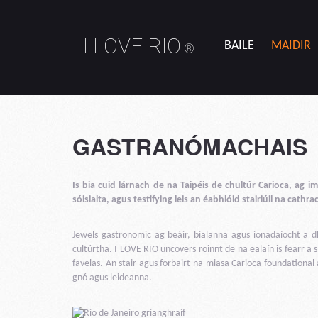
I LOVE RIO
BAILE
MAIDIR
®
GASTRANÓMACHAIS
Is bia cuid lárnach de na Taipéis de chultúr Carioca, ag i
sóisialta, agus testifying leis an éabhlóid stairiúil na cathra
Jewels gastronomic ag beáir, bialanna agus ionadaíocht a d
cultúrtha. I LOVE RIO uncovers roinnt de na ealaín is fearr a
favelas. An stair agus forbairt na miasa Carioca foundational 
gnó agus leideanna.