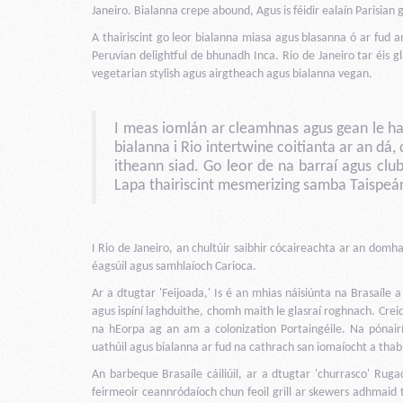
Janeiro. Bialanna crepe abound, Agus is féidir ealaín Parisian 
A thairiscint go leor bialanna miasa agus blasanna ó ar fud a
Peruvian delightful de bhunadh Inca. Rio de Janeiro tar éis g
vegetarian stylish agus airgtheach agus bialanna vegan.
I meas iomlán ar cleamhnas agus gean le hag
bialanna i Rio intertwine coitianta ar an dá,
itheann siad. Go leor de na barraí agus cl
Lapa thairiscint mesmerizing samba Taispeána
I Rio de Janeiro, an chultúir saibhir cócaireachta ar an domh
éagsúil agus samhlaíoch Carioca.
Ar a dtugtar 'Feijoada,' Is é an mhias náisiúnta na Brasaíle 
agus ispíní laghduithe, chomh maith le glasraí roghnach. Crei
na hEorpa ag an am a colonization Portaingéile. Na pónairí
uathúil agus bialanna ar fud na cathrach san iomaíocht a thabha
An barbeque Brasaíle cáiliúil, ar a dtugtar 'churrasco' Rug
feirmeoir ceannródaíoch chun feoil grill ar skewers adhmaid 