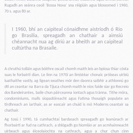
Rugadh an seánra ceoil 'Bossa Nova' sna réigiúin agus blossomed i 1960,
70 s. agus 80 ar.
I 1960, bhí an caipiteal cónaidhme aistríodh ó Rio
go Brasilia, spreagadh an chathair a aimsiú
chéannacht nua ag díriú ar a bheith ar an caipiteal
cultúrtha na Brasaíle.
A chruthú tolláin agus bóithre oscail chomh maith leis an bpíosa thiar cósta
suas le forbairtí dian. Le linn na 1970í an limistéar chonaic próiseas uirbiú
luathaithe vastly, ag ligean swathes mór den daonra saibhir a athlonnú go
dtí an ceantar na Barra da Tijuca chomh maith le níos faide siar go Recreio
dos Bandeirantes, baile chun páirceanna iontach agus tránna. Tithe móra,
condominiums, malls siopadóireacht agus Fatima thosaigh populate an
tírdhreach an iarthair, as ar eascair an chuid is mó Moderns ceantair sa
chathair.
Ag tosú i 1990, tá cumhachtaí bardasach spreagadh go leanúnach ar
fhorbairtí ar fud na cathrach, a shlógadh go hiomlán ar an acmhainneacht
uirbeach agus éiceolaíochta na cathrach, agus a chur chun cinn