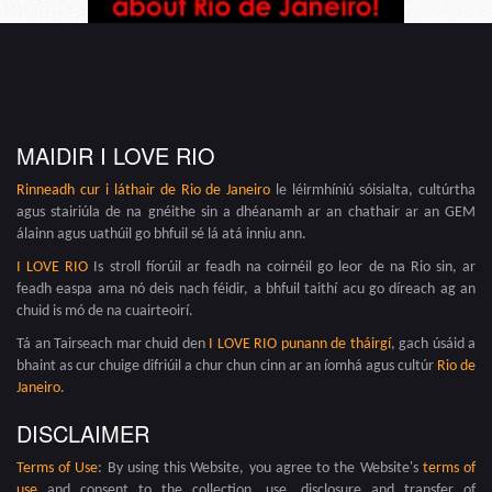
MAIDIR I LOVE RIO
Rinneadh cur i láthair de
Rio de Janeiro
le léirmhíniú sóisialta, cultúrtha
agus stairiúla de na gnéithe sin a dhéanamh ar an chathair ar an GEM
álainn agus uathúil go bhfuil sé lá atá inniu ann.
I LOVE RIO
Is stroll fíorúil ar feadh na coirnéil go leor de na Rio sin, ar
feadh easpa ama nó deis nach féidir, a bhfuil taithí acu go díreach ag an
chuid is mó de na cuairteoirí.
Tá an Tairseach mar chuid den
I LOVE RIO punann de tháirgí
, gach úsáid a
bhaint as cur chuige difriúil a chur chun cinn ar an íomhá agus cultúr
Rio de
Janeiro
.
DISCLAIMER
Terms of Use
: By using this Website, you agree to the Website's
terms of
use
and consent to the collection, use, disclosure and transfer of