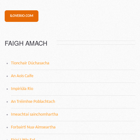
ILOVERIO.COM
FAIGH AMACH
Tionchair Dúchasacha
An Aois Caife
Impiriúla Rio
An Tréimhse Poblachtach
Imeachtaí sainchomhartha
Forbairtí Nua-Aimseartha