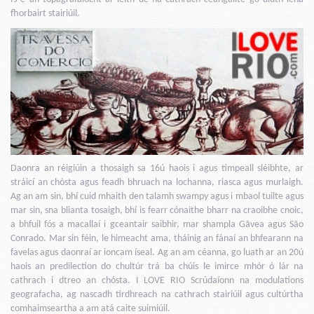
fhorbairt stairiúil.
Daonra an réigiúin a thosaigh sa 16ú haois i agus timpeall sléibhte, ar
stráicí an chósta agus feadh bhruach na lochanna, riasca agus murlaigh.
Ag an am sin, bhí cuid mhaith den talamh swampy agus i mbaol tuilte agus
mar sin, sna blianta tosaigh, bhí is fearr cónaithe bharr na craoibhe cnoic,
a bhfuil fós a macallaí i gceantair saibhir, mar shampla Gãvea agus São
Conrado. Mar sin féin, le himeacht ama, tháinig an fánaí an bhfearann na
favelas agus daonraí ar ioncam íseal. Ag an am céanna, go luath ar an 20ú
haois an predilection do chultúr trá ba chúis le imirce mhór ó lár na
cathrach i dtreo an chósta. I LOVE RIO Scrúdaíonn na modulations
geografacha, ag nascadh tírdhreach na cathrach stairiúil agus cultúrtha
comhaimseartha a am atá caite suimiúil.