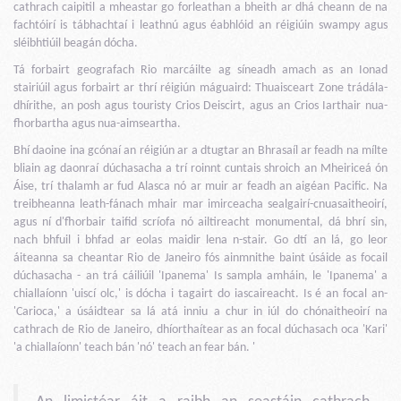
cathrach caipitil a mheastar go forleathan a bheith ar dhá cheann de na
fachtóirí is tábhachtaí i leathnú agus éabhlóid an réigiúin swampy agus
sléibhtiúil beagán dócha.
Tá forbairt geografach Rio marcáilte ag síneadh amach as an Ionad
stairiúil agus forbairt ar thrí réigiún máguaird: Thuaisceart Zone trádála-
dhírithe, an posh agus touristy Crios Deiscirt, agus an Crios Iarthair nua-
fhorbartha agus nua-aimseartha.
Bhí daoine ina gcónaí an réigiún ar a dtugtar an Bhrasaíl ar feadh na mílte
bliain ag daonraí dúchasacha a trí roinnt cuntais shroich an Mheiriceá ón
Áise, trí thalamh ar fud Alasca nó ar muir ar feadh an aigéan Pacific. Na
treibheanna leath-fánach mhair mar imirceacha sealgairí-cnuasaitheoirí,
agus ní d'fhorbair taifid scríofa nó ailtireacht monumental, dá bhrí sin,
nach bhfuil i bhfad ar eolas maidir lena n-stair. Go dtí an lá, go leor
áiteanna sa cheantar Rio de Janeiro fós ainmnithe baint úsáide as focail
dúchasacha - an trá cáiliúil 'Ipanema' Is sampla amháin, le 'Ipanema' a
chiallaíonn 'uiscí olc,' is dócha i tagairt do iascaireacht. Is é an focal an-
'Carioca,' a úsáidtear sa lá atá inniu a chur in iúl do chónaitheoirí na
cathrach de Rio de Janeiro, dhíorthaítear as an focal dúchasach oca 'Kari'
'a chiallaíonn' teach bán 'nó' teach an fear bán. '