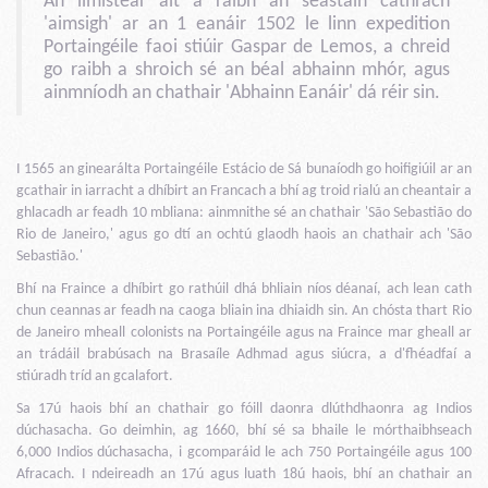
An limistéar áit a raibh an seastáin cathrach
'aimsigh' ar an 1 eanáir 1502 le linn expedition
Portaingéile faoi stiúir Gaspar de Lemos, a chreid
go raibh a shroich sé an béal abhainn mhór, agus
ainmníodh an chathair 'Abhainn Eanáir' dá réir sin.
I 1565 an ginearálta Portaingéile Estácio de Sá bunaíodh go hoifigiúil ar an
gcathair in iarracht a dhíbirt an Francach a bhí ag troid rialú an cheantair a
ghlacadh ar feadh 10 mbliana: ainmnithe sé an chathair 'São Sebastião do
Rio de Janeiro,' agus go dtí an ochtú glaodh haois an chathair ach 'São
Sebastião.'
Bhí na Fraince a dhíbirt go rathúil dhá bhliain níos déanaí, ach lean cath
chun ceannas ar feadh na caoga bliain ina dhiaidh sin. An chósta thart Rio
de Janeiro mheall colonists na Portaingéile agus na Fraince mar gheall ar
an trádáil brabúsach na Brasaíle Adhmad agus siúcra, a d'fhéadfaí a
stiúradh tríd an gcalafort.
Sa 17ú haois bhí an chathair go fóill daonra dlúthdhaonra ag Indios
dúchasacha. Go deimhin, ag 1660, bhí sé sa bhaile le mórthaibhseach
6,000 Indios dúchasacha, i gcomparáid le ach 750 Portaingéile agus 100
Afracach. I ndeireadh an 17ú agus luath 18ú haois, bhí an chathair an