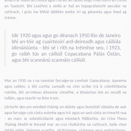
amach ar feadh an chósta agus i dtreo an taobh istigh chun foirm an Chrios
an Tuaiscirt. Bhí Leathnú a ainliú ar fud an topagrafaíocht peculiar na
cathrach, i gcás ina bhfuil sléibhte snoite trí ag gleannta agus lined ag
tránna.
Idir 1920 agus agus go déanach 1950 Rio de Janeiro
bhí an-tóir ag cuairteoirí ard-deireadh agus cáiliúla
idirnáisiúnta - bhí sé i rith na tréimhse seo, i 1923,
go raibh tús an cáiliúil Copacabana Pálás Óstán,
agus bhí scannánú scannáin cáiliúil.
Mar an 1930 na s na ceantair farraige-os comhair Copacabana, Ipanema
agus Leblon, a bhí curtha cumadh na cinn scríbe trá is coimhthíocha
roimhe, bhí an-mheas áiteanna cónaithe, a bhuíochas leis an oscailt na
tolláin, agus teacht na línte tram.
Litríocht den am extolled tháinig an sláinte agus buntáistí sóisialta de aeir
agus farraige cois cósta snámha agus trá agus an saol cósta an treocht nua
- an marc ar sofaisticiúlacht agus mionlach fóillíochta. An Crios Theas
Tháinig bheith le feiceáil mar an croí chultúrtha na cathrach, baile chun
óstáin mhór, bialanna scagtha, pictiúrlanna, clubanna agus amharclanna.