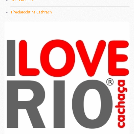
Fíricí Little Eol
Tíreolaíocht na Cathrach