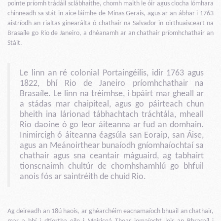
pointe príomh trádáil sclábhaithe, chomh maith le óir agus clocha lómhara
chinneadh sa stát in aice láimhe de Minas Gerais, agus ar an ábhar i 1763
aistríodh an rialtas ginearálta ó chathair na Salvador in oirthuaisceart na
Brasaíle go Rio de Janeiro, a dhéanamh ar an chathair príomhchathair an
Stáit.
Le linn an ré colonial Portaingéilis, idir 1763 agus
1822, bhí Rio de Janeiro príomhchathair na
Brasaíle. Le linn na tréimhse, i bpáirt mar gheall ar
a stádas mar chaipiteal, agus go páirteach chun
bheith ina lárionad tábhachtach tráchtála, mheall
Rio daoine ó go leor áiteanna ar fud an domhain.
Inimircigh ó áiteanna éagsúla san Eoraip, san Áise,
agus an Meánoirthear bunaíodh gníomhaíochtaí sa
chathair agus sna ceantair máguaird, ag tabhairt
tionscnaimh chultúr de chomhshamhlú go bhfuil
anois fós ar saintréith de chuid Rio.
Ag deireadh an 18ú haois, ar ghéarchéim eacnamaíoch bhuail an chathair,