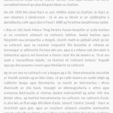
carnabhail iontach go pharáid gach bliain sa chathair.
De réir 1890 bhí cónaí thart ar aon mhilliún duine sa chathair, le thart ar
aon cheathrú á inimirceach - tá sé seo sa bhreis ar iar sclábhaithe ó
plandálacha caife agus siúcra freed i 1888 ag foraithne banphrionsa Isabel.
I dtús an 20ú haois Méara Thug Pereira Passos leasuithe ar scála leathan
ar an creatlach uirbeach na cathrach, bóithre, bealaí leathan agus
foirgnimh nua-aimseartha a thógáil, chomh maith le pábháil asfalt go lár
na cathrach agus na ceantair máguaird. Bhí bunaithe ar mhúnla an
bonneagar ar ailtireacht Parisian den am, agus é a mheas cuid den obair is
tábhachtaí agus is mó tionchair a tharla i stair Rio de Janeiro ar. Tá sé seo
nuair a 'maravilhosa cidade,' na téarmaí nó 'cathrach iontach,' Rugadh
agus go deo greanta i anam agus féiniúlacht na cathrach.
Ag an am seo na cathrach croí a leagan ag a lár, theorainneacha socraithe
ar thaobh amháin ag an bhá cósta, cé go raibh daonra an taobh istigh ag
cuibhrinn beaga agus feirmeacha. Le teacht an leictreachas i dtreo
dheireadh an 20ú haois, thosaigh an déimeagrafacha a athrú agus
tramanna leictreacha ar chumas daoine maireachtáil ag achar mór óna
láthair oibre, ag leathnú teorainneacha na cathrach. Na cathrach d'aois,
in aice leis an fharraige Bhí bliain d'aois, isteach 'Centro' (Ionad) - thart ar
thráchtáil agus gnó, agus an creatlach uirbeach cónaithe leathnaithe