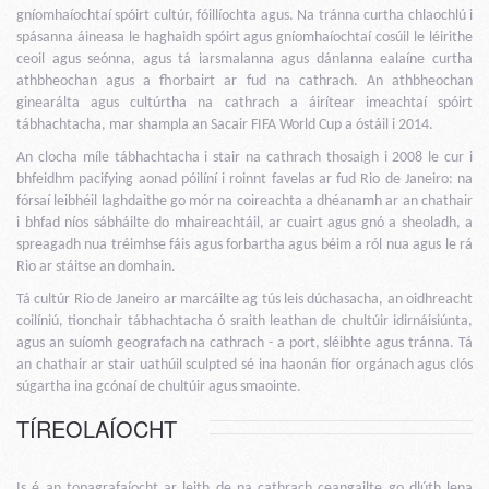
gníomhaíochtaí spóirt cultúr, fóillíochta agus. Na tránna curtha chlaochlú i
spásanna áineasa le haghaidh spóirt agus gníomhaíochtaí cosúil le léirithe
ceoil agus seónna, agus tá iarsmalanna agus dánlanna ealaíne curtha
athbheochan agus a fhorbairt ar fud na cathrach. An athbheochan
ginearálta agus cultúrtha na cathrach a áirítear imeachtaí spóirt
tábhachtacha, mar shampla an Sacair FIFA World Cup a óstáil i 2014.
An clocha míle tábhachtacha i stair na cathrach thosaigh i 2008 le cur i
bhfeidhm pacifying aonad póilíní i roinnt favelas ar fud Rio de Janeiro: na
fórsaí leibhéil laghdaithe go mór na coireachta a dhéanamh ar an chathair
i bhfad níos sábháilte do mhaireachtáil, ar cuairt agus gnó a sheoladh, a
spreagadh nua tréimhse fáis agus forbartha agus béim a ról nua agus le rá
Rio ar stáitse an domhain.
Tá cultúr Rio de Janeiro ar marcáilte ag tús leis dúchasacha, an oidhreacht
coilíniú, tionchair tábhachtacha ó sraith leathan de chultúir idirnáisiúnta,
agus an suíomh geografach na cathrach - a port, sléibhte agus tránna. Tá
an chathair ar stair uathúil sculpted sé ina haonán fíor orgánach agus clós
súgartha ina gcónaí de chultúir agus smaointe.
TÍREOLAÍOCHT
Is é an topagrafaíocht ar leith de na cathrach ceangailte go dlúth lena