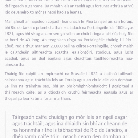
mar a bhí i dtíortha eile i Meiriceá Theas iomaíocht leis an Bhrasaíl i
dtáirgeadh sugarcane. Ba mhaith leis an taoidí agus fortunes athrú a athrú
Rio de Janeiro go mór sa naoú haois a leanas.
Mar gheall ar napoleon cogadh leanúnach le Phortaingéil ais san Eoraip,
bhí Rio de Janeiro príomhchathair sealadach na Portaingéile idir 1808 agus
1821, agus bhí sé ag an am seo go raibh an chúirt ríoga a aistriú chuig Rio
ar bord de 40 long. An teaghlach ríoga na Portaingéile tháinig i i Rio i
1808, rud a thug mar aon 20,000 ball na cúirte Portaingéile, chomh maith
le caighdeáin ailtireachta scagtha, ealaíontóirí, studious, agus lucht
acadúil, agus an dúil eaglaisí agus cleachtais taidhleoireachta nua-
aimseartha.
Tháinig Rio caipitil an Impireacht na Brasaíle i 1822, a leathnú tuilleadh
ceirdeanna agus tráchtála leis an Eoraip agus an chuid eile den domhan.
Le linn na tréimhse seo, bhí an phríomhghníomhaíocht i gcaipiteal a
tháirgeadh caife, as a dtiocfaidh cruthú feirmeacha éagsúla agus ar
thógáil go leor Fatima fós ar marthain.
Táirgeadh caife chuidigh go mór leis an ngeilleagar
agus tráchtáil, agus ina dhiaidh sin bhí ar cheann de
na honnmhairithe is tábhachtaí de Rio de Janeiro, a
dhéanamh caife tóir i ngach cearn den domhan ar