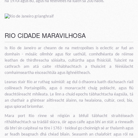
na 1970í agus 80, agus na festivities na luath sa 20ú haois.
RIO CIDADE MARAVILHOSA
Is Rio de Janeiro ar cheann de na metropolises is eclectic ar fud an
domhain - mósáic ollmhór agus fíor uathúil, comhdhéanta de réimse
leathan de thírdhreacha sóisialta, cultúrtha agus fhisiciúil. Tuiscint na
cathrach am atá caite ríthábhachtach a thuiscint a féiniúlacht
comhaimseartha eisceachtúla agus ilghnéitheach.
Leanas stair Rio ar ruthag suimiúil: ag dul ó dhaonra luath dúchasach riail
coilíneach Portaingéilis, agus ó monarcacht chuig poblacht, agus fiú
deachtóireacht mhíleata. Le linn a chuid epochs tábhachtacha éagsúla, tá
an chathair a ghintear ailtireacht álainn, na healaíona, cultúr, ceol, bia,
agus spiorad bríomhar.
Mara port Rio rinne sé réigiún a bhfuil tábhacht straitéiseach
ríthábhachtach sa trádáil siúcra, óir agus caife agus bhí an stát a rinneadh
dá bhrí sin caipiteal na tíre i 1763 - teideal go choinnigh sé ar thalamh agus
ar feadh beagnach dhá chéad bliain. Seasamh an chalafoirt agus ról na