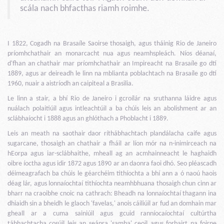
scála nach bhfacthas riamh roimhe.
I 1822, Cogadh na Brasaíle Saoirse thosaigh, agus tháinig Rio de Janeiro
príomhchathair an monarcacht nua agus neamhspleách. Níos déanaí,
d'fhan an chathair mar príomhchathair an Impireacht na Brasaíle go dtí
1889, agus ar deireadh le linn na mblianta poblachtach na Brasaíle go dtí
1960, nuair a aistríodh an caipiteal a Brasilia.
Le linn a stair, a bhí Rio de Janeiro i gcroílár na sruthanna láidre agus
nuálach polaitiúil agus intleachtúil a ba chúis leis an abolishment ar an
sclábhaíocht i 1888 agus an ghlóthach a Phoblacht i 1889.
Leis an meath na saothair daor ríthábhachtach plandálacha caife agus
sugarcane, thosaigh an chathair a fháil ar líon mór na n-inimirceach na
hEorpa agus iar-sclábhaithe, mheall ag an acmhainneacht le haghaidh
oibre íoctha agus idir 1872 agus 1890 ar an daonra faoi dhó. Seo pléascadh
déimeagrafach ba chúis le géarchéim tithíochta a bhí ann a ó naoú haois
déag lár, agus lonnaíochtaí tithíochta neamhbhuana thosaigh chun cinn ar
bharr na craoibhe cnoic na cathrach: Bheadh na lonnaíochtaí thagann ina
dhiaidh sin a bheidh le glaoch 'favelas,' anois cáiliúil ar fud an domhain mar
gheall ar a cuma sainiúil agus gcuid ranníocaíochtaí cultúrtha
tábhachtacha cosúil leis an seánra 'samba' ceoil agus forbairt na foirne