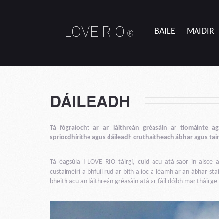
I LOVE RIO
BAILE
MAIDIR
®
DÁILEADH
Tá fógraíocht ar an láithreán gréasáin ar tiomáinte ag
spriocdhírithe agus dáileadh cruthaitheach ábhar agus tair
Tá éagsúla I LOVE RIO táirgí, cuid acu atá saor in aisce a
custaiméirí a bhfuil rud ar bith a íoc a léamh ar an ábhar stair
bheith acu an láithreán gréasáin atá ar fáil dóibh mar tháirge 