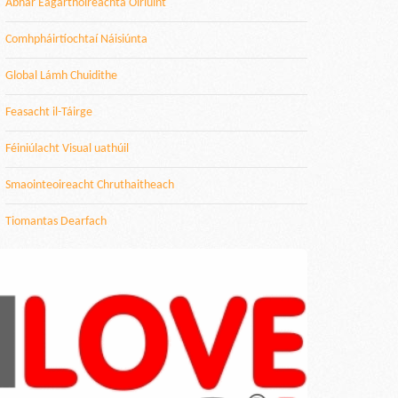
Ábhar Eagarthóireachta Oiriúint
Comhpháirtíochtaí Náisiúnta
Global Lámh Chuidithe
Feasacht il-Táirge
Féiniúlacht Visual uathúil
Smaointeoireacht Chruthaitheach
Tiomantas Dearfach