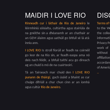
MAIDIR I LOVE RIO
DIS
Rinneadh cur i láthair de
Rio de Janeiro
le
Terms of
léirmhíniú sóisialta, cultúrtha agus stairiúla de
to the W
na gnéithe sin a dhéanamh ar an chathair ar
the colle
an GEM álainn agus uathúil go bhfuil sé lá atá
informat
inniu ann.
Privacy P
work of 
I LOVE RIO
Is stroll fíorúil ar feadh na coirnéil
without 
go leor de na Rio sin, ar feadh easpa ama nó
affiliati
deis nach féidir, a bhfuil taithí acu go díreach
accordanc
ag an chuid is mó de na cuairteoirí.
of Americ
Tá an Tairseach mar chuid den
I LOVE RIO
.
.
punann de tháirgí
, gach úsáid a bhaint as cur
chuige difriúil a chur chun cinn ar an íomhá
agus cultúr
Rio de Janeiro
.