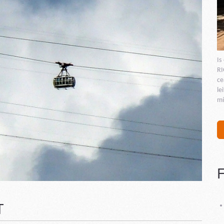
Is
RI
ce
le
mí
T