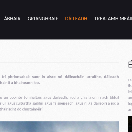
ÁBHAIR
GRIANGHRAIF
DÁILEADH
TREALAMH MEÁI
 trí phrionsabal: saor in aisce nó dáileacháin urraithe, dáileadh
La
iscintí a bhaineann leo.
fh
lé
g an bpointe tomhaltais agus dáileadh, rud a chiallaíonn nach bhfuil
an
iúil agus cultúrtha saibhir agus faisnéiseach, agus ní gá dáileoirí a íoc a
fó
thairiscint do chustaiméirí.
ar