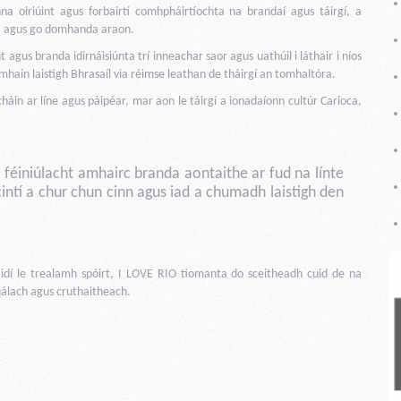
na oiriúint agus forbairtí comhpháirtíochta na brandaí agus táirgí, a
ta agus go domhanda araon.
gus branda idirnáisiúnta trí inneachar saor agus uathúil i láthair i níos
mhain laistigh Bhrasaíl via réimse leathan de tháirgí an tomhaltóra.
háin ar líne agus páipéar, mar aon le táirgí a ionadaíonn cultúr Carioca,
e féiniúlacht amhairc branda aontaithe ar fud na línte
cintí a chur chun cinn agus iad a chumadh laistigh den
idí le trealamh spóirt, I LOVE RIO tiomanta do sceitheadh cuid de na
uálach agus cruthaitheach.