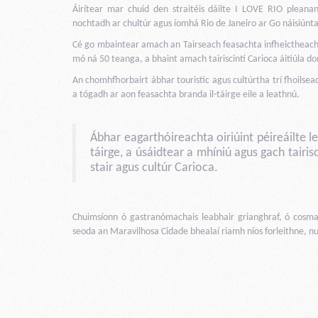
Áirítear mar chuid den straitéis dáilte I LOVE RIO pleanan
nochtadh ar chultúr agus íomhá Rio de Janeiro ar Go náisiún
Cé go mbaintear amach an Tairseach feasachta infheictheacht a
mó ná 50 teanga, a bhaint amach tairiscintí Carioca áitiúla do
An chomhfhorbairt ábhar touristic agus cultúrtha trí fhoilseac
a tógadh ar aon feasachta branda il-táirge eile a leathnú.
Ábhar eagarthóireachta oiriúint péireáilte l
táirge, a úsáidtear a mhíniú agus gach tairis
stair agus cultúr Carioca.
Chuimsíonn ó gastranómachais leabhair grianghraf, ó cosma
seoda an Maravilhosa Cidade bhealaí riamh níos forleithne, n