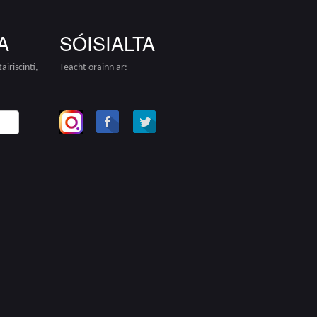
A
SÓISIALTA
iriscintí,
Teacht orainn ar:
!