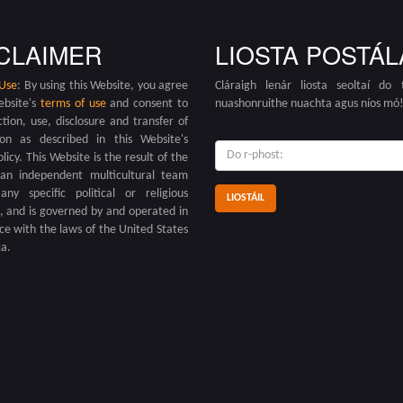
CLAIMER
LIOSTA POSTÁL
 Use
: By using this Website, you agree
Cláraigh lenár liosta seoltaí do ta
ebsite's
terms of use
and consent to
nuashonruithe nuachta agus níos mó
ction, use, disclosure and transfer of
ion as described in this Website's
do
olicy. This Website is the result of the
r-
an independent multicultural team
phost:
any specific political or religious
on, and is governed by and operated in
e with the laws of the United States
a.