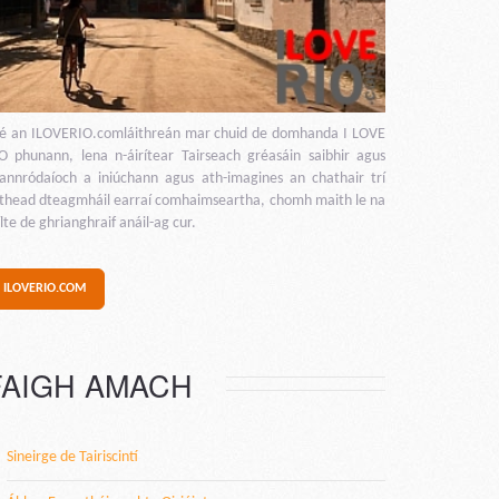
 é an ILOVERIO.comláithreán mar chuid de domhanda I LOVE
O phunann, lena n-áirítear Tairseach gréasáin saibhir agus
annródaíoch a iniúchann agus ath-imagines an chathair trí
ithead dteagmháil earraí comhaimseartha, chomh maith le na
lte de ghrianghraif anáil-ag cur.
ILOVERIO.COM
FAIGH AMACH
Sineirge de Tairiscintí