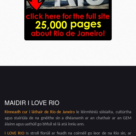
MAIDIR I LOVE RIO
Rinneadh cur i láthair de
Rio de Janeiro
le léirmhíniú sóisialta, cultúrtha
agus stairiúla de na gnéithe sin a dhéanamh ar an chathair ar an GEM
álainn agus uathúil go bhfuil sé lá atá inniu ann.
I LOVE RIO
Is stroll fíorúil ar feadh na coirnéil go leor de na Rio sin, ar