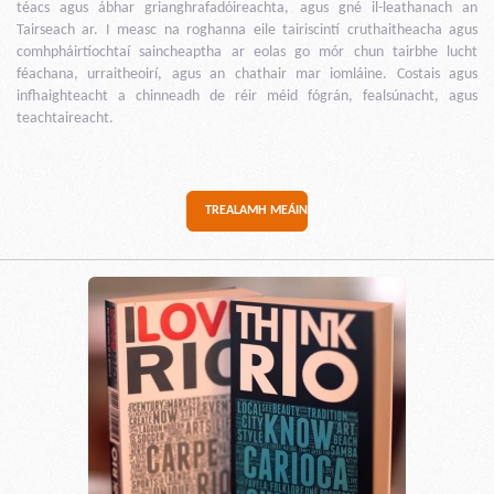
téacs agus ábhar grianghrafadóireachta, agus gné il-leathanach an
Tairseach ar. I measc na roghanna eile tairiscintí cruthaitheacha agus
comhpháirtíochtaí saincheaptha ar eolas go mór chun tairbhe lucht
féachana, urraitheoirí, agus an chathair mar iomláine. Costais agus
infhaighteacht a chinneadh de réir méid fógrán, fealsúnacht, agus
teachtaireacht.
TREALAMH MEÁIN