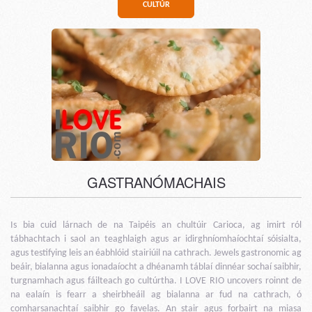
CULTÚR
GASTRANÓMACHAIS
Is bia cuid lárnach de na Taipéis an chultúir Carioca, ag imirt ról
tábhachtach i saol an teaghlaigh agus ar idirghníomhaíochtaí sóisialta,
agus testifying leis an éabhlóid stairiúil na cathrach. Jewels gastronomic ag
beáir, bialanna agus ionadaíocht a dhéanamh táblaí dinnéar sochaí saibhir,
turgnamhach agus fáilteach go cultúrtha. I LOVE RIO uncovers roinnt de
na ealaín is fearr a sheirbheáil ag bialanna ar fud na cathrach, ó
comharsanachtaí saibhir go favelas. An stair agus forbairt na miasa