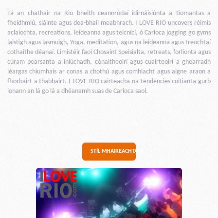
Tá an chathair na Rio bheith ceannródaí idirnáisiúnta a tiomantas a
fheidhmiú, sláinte agus dea-bhail meabhrach. I LOVE RIO uncovers réimis
aclaíochta, recreations, leideanna agus teicnící, ó Carioca jogging go gyms
laistigh agus lasmuigh, Yoga, meditation, agus na leideanna agus treochtaí
cothaithe déanaí. Limistéir faoi Chosaint Speisialta, retreats, forlíonta agus
cúram pearsanta a iniúchadh, cónaitheoirí agus cuairteoirí a ghearradh
léargas chiumhais ar conas a chothú agus comhlacht agus aigne araon a
fhorbairt a thabhairt. I LOVE RIO cairteacha na tendencies coitianta gurb
ionann an lá go lá a dhéanamh suas de Carioca saol.
STÍL MHAIREACHTÁLA