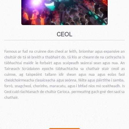
CEOL
Famous ar fud na cruinne don cheol ar leith, bríomhar agus expansive an
chultúir de tá sé breith a thabhairt do, tá Rio ar cheann de na cathracha is
tábhachtaí maidir le forbairt agus scaipeadh seánraí sean agus nua. An
Tairseach Scrúdaíonn epochs tábhachtacha sa chathair stair ceoil as
cuimse, ag taispeáint tallann idir shean agus nua agus eolas faoi
cheolchoirmeacha clasaiceacha agus seónna, féilte agus páirtithe i samba,
forró, snagcheol, chorinho, maracatu, agus i bhfad níos mó sceitheadh. Is
Ceol cuid riachtanach de chultúr Carioca, permeating gach gné den saol sa
chathair.