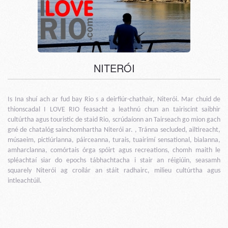
NITERÓI
Is Ina shuí ach ar fud bay Rio s a deirfiúr-chathair, Niterói. Mar chuid de
thionscadal I LOVE RIO feasacht a leathnú chun an tairiscint saibhir
cultúrtha agus touristic de staid Rio, scrúdaíonn an Tairseach go mion gach
gné de chatalóg sainchomhartha Niterói ar. , Tránna secluded, ailtireacht,
músaeim, pictiúrlanna, páirceanna, turais, tuairimí sensational, bialanna,
amharclanna, comórtais órga spóirt agus recreations, chomh maith le
spléachtaí siar do epochs tábhachtacha i stair an réigiúin, seasamh
squarely Niterói ag croílár an stáit radhairc, milieu cultúrtha agus
intleachtúil.