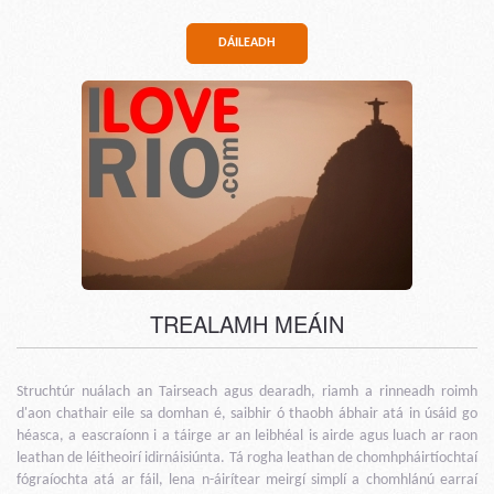
DÁILEADH
TREALAMH MEÁIN
Struchtúr nuálach an Tairseach agus dearadh, riamh a rinneadh roimh
d'aon chathair eile sa domhan é, saibhir ó thaobh ábhair atá in úsáid go
héasca, a eascraíonn i a táirge ar an leibhéal is airde agus luach ar raon
leathan de léitheoirí idirnáisiúnta. Tá rogha leathan de chomhpháirtíochtaí
fógraíochta atá ar fáil, lena n-áirítear meirgí simplí a chomhlánú earraí