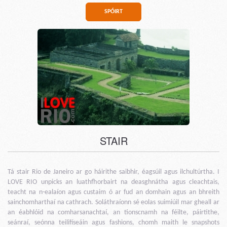
SPÓIRT
STAIR
Tá stair Rio de Janeiro ar go háirithe saibhir, éagsúil agus ilchultúrtha. I
LOVE RIO unpicks an luathfhorbairt na deasghnátha agus cleachtais,
teacht na n-ealaíon agus custaim ó ar fud an domhain agus an bhreith
sainchomharthaí na cathrach. Soláthraíonn sé eolas suimiúil mar gheall ar
an éabhlóid na comharsanachtaí, an tionscnamh na féilte, páirtithe,
seánraí, seónna teilifíseáin agus fashions, chomh maith le snapshots