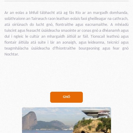
Ar an eolas a bhfuil tábhacht atá ag fás Rio ar an margadh domhanda,
soláthraíonn an Tairseach raon leathan eolais faoi gheilleagar na cathrach,
atá oiriúnach do lucht gnó, fiontraithe agus eacnamaithe. A mhéadú
tuiscint agus feasacht úsáideacha smaointe ar conas gnó a dhéanamh agus
dul i ngleic le cultúr an mhargaidh áitiúil ar fáil. Tionscail leathnú agus
fiontair áitiúla atá suite i lár an aonaigh, agus leideanna, teicnící agus
teagmhálacha úsáideacha d'fhiontraithe bourgeoning agus fear gnó
Nochtar.
GNÓ