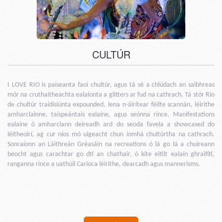
CULTÚR
I LOVE RIO is paiseanta faoi chultúr, agus tá sé a chlúdach an saibhreas
mór na cruthaitheachta ealaíonta a glitters ar fud na cathrach. Tá stór Rio
de chultúr traidisiúnta expounded, lena n-áirítear féilte scannán, léirithe
amharclainne, taispeántais ealaíne, agus seónna rince. Manifestations
ealaíne ó amharclann deireadh ard do seoda favela a showcased do
léitheoirí, ag cur níos mó uigeacht chun íomhá chultúrtha na cathrach.
Sonraíonn an Láithreán Gréasáin na recreations ó lá go lá a chuireann
beocht agus carachtar go dtí an chathair, ó kite eitilt ealaín ghraifítí,
ranganna rince a uathúil Carioca léirithe, dearcadh agus mannerisms.