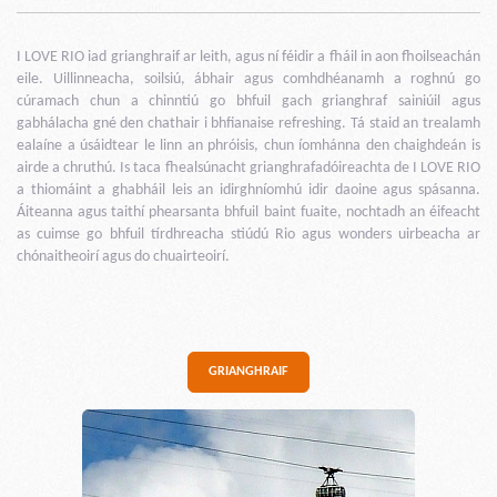
I LOVE RIO iad grianghraif ar leith, agus ní féidir a fháil in aon fhoilseachán
eile. Uillinneacha, soilsiú, ábhair agus comhdhéanamh a roghnú go
cúramach chun a chinntiú go bhfuil gach grianghraf sainiúil agus
gabhálacha gné den chathair i bhfianaise refreshing. Tá staid an trealamh
ealaíne a úsáidtear le linn an phróisis, chun íomhánna den chaighdeán is
airde a chruthú. Is taca fhealsúnacht grianghrafadóireachta de I LOVE RIO
a thiomáint a ghabháil leis an idirghníomhú idir daoine agus spásanna.
Áiteanna agus taithí phearsanta bhfuil baint fuaite, nochtadh an éifeacht
as cuimse go bhfuil tírdhreacha stiúdú Rio agus wonders uirbeacha ar
chónaitheoirí agus do chuairteoirí.
GRIANGHRAIF