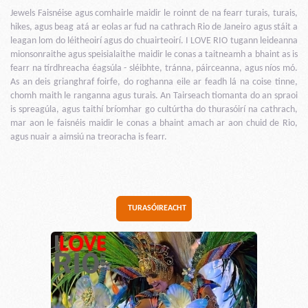
Jewels Faisnéise agus comhairle maidir le roinnt de na fearr turais, turais,
hikes, agus beag atá ar eolas ar fud na cathrach Rio de Janeiro agus stáit a
leagan lom do léitheoirí agus do chuairteoirí. I LOVE RIO tugann leideanna
mionsonraithe agus speisialaithe maidir le conas a taitneamh a bhaint as is
fearr na tírdhreacha éagsúla - sléibhte, tránna, páirceanna, agus níos mó.
As an deis grianghraf foirfe, do roghanna eile ar feadh lá na coise tinne,
chomh maith le ranganna agus turais. An Tairseach tiomanta do an spraoi
is spreagúla, agus taithí bríomhar go cultúrtha do thurasóirí na cathrach,
mar aon le faisnéis maidir le conas a bhaint amach ar aon chuid de Rio,
agus nuair a aimsiú na treoracha is fearr.
TURASÓIREACHT