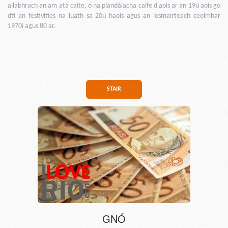
allabhrach an am atá caite, ó na plandálacha caife d'aois ar an 19ú aois go
dtí an festivities na luath sa 20ú haois agus an iosmairteach ceolmhar
1970í agus 80 ar.
STAIR
GNÓ