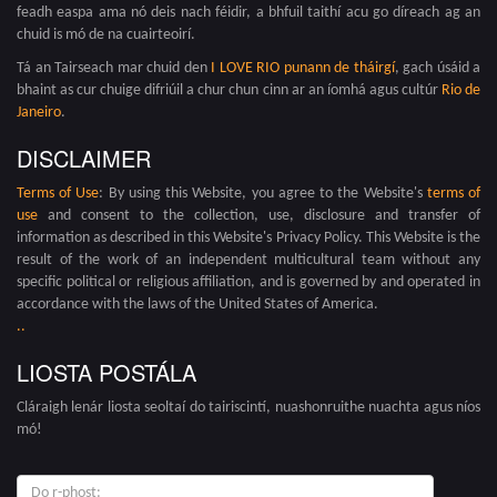
feadh easpa ama nó deis nach féidir, a bhfuil taithí acu go díreach ag an
chuid is mó de na cuairteoirí.
Tá an Tairseach mar chuid den
I LOVE RIO punann de tháirgí
, gach úsáid a
bhaint as cur chuige difriúil a chur chun cinn ar an íomhá agus cultúr
Rio de
Janeiro
.
DISCLAIMER
Terms of Use
: By using this Website, you agree to the Website's
terms of
use
and consent to the collection, use, disclosure and transfer of
information as described in this Website's Privacy Policy. This Website is the
result of the work of an independent multicultural team without any
specific political or religious affiliation, and is governed by and operated in
accordance with the laws of the United States of America.
.
.
LIOSTA POSTÁLA
Cláraigh lenár liosta seoltaí do tairiscintí, nuashonruithe nuachta agus níos
mó!
do