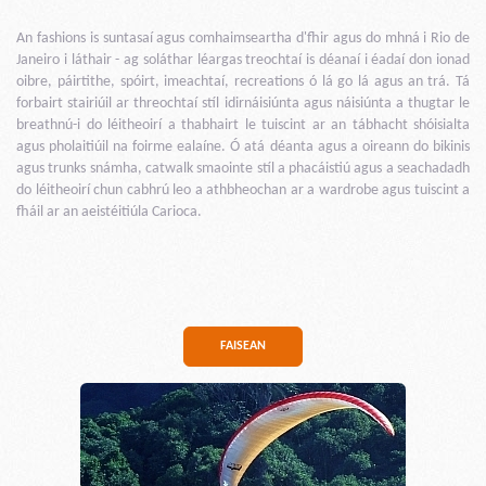
An fashions is suntasaí agus comhaimseartha d'fhir agus do mhná i Rio de
Janeiro i láthair - ag soláthar léargas treochtaí is déanaí i éadaí don ionad
oibre, páirtithe, spóirt, imeachtaí, recreations ó lá go lá agus an trá. Tá
forbairt stairiúil ar threochtaí stíl idirnáisiúnta agus náisiúnta a thugtar le
breathnú-i do léitheoirí a thabhairt le tuiscint ar an tábhacht shóisialta
agus pholaitiúil na foirme ealaíne. Ó atá déanta agus a oireann do bikinis
agus trunks snámha, catwalk smaointe stíl a phacáistiú agus a seachadadh
do léitheoirí chun cabhrú leo a athbheochan ar a wardrobe agus tuiscint a
fháil ar an aeistéitiúla Carioca.
FAISEAN