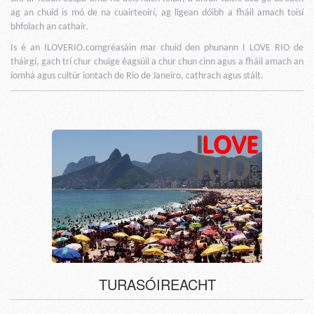
ag an chuid is mó de na cuairteoirí, ag ligean dóibh a fháil amach toisí
bhfolach an cathair.
Is é an ILOVERIO.comgréasáin mar chuid den phunann I LOVE RIO de
tháirgí, gach trí chur chuige éagsúil a chur chun cinn agus a fháil amach an
íomhá agus cultúr iontach de Rio de Janeiro, cathrach agus stáit.
TURASÓIREACHT