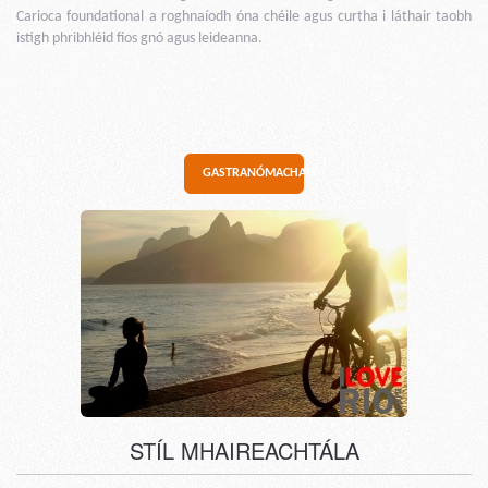
Carioca foundational a roghnaíodh óna chéile agus curtha i láthair taobh
istigh phribhléid fios gnó agus leideanna.
GASTRANÓMACHAIS
STÍL MHAIREACHTÁLA