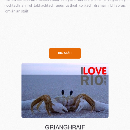
nochtadh an ról tábhachtach agus uathúil go gach drámaí i bhfabraic
iomlán an stáit.
RIO STÁIT
GRIANGHRAIF