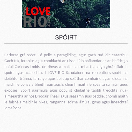
SPÓIRT
Cariocas grá spórt - ó peile a paragliding, agus gach rud idir eatarthu.
Gach trá, foraoise agus comhlacht an uisce i Rio bhfianófar ar an bhfíric go
bhfuil Cariocas i midst de dheasca mallachair mharthanaigh ghrá-affair le
spóirt agus aclaíochta. I LOVE RIO Scrúdaíonn na recreations spóirt na
sléibhte, tránna, farraige agus aeir, ag soláthar comhairle agus leideanna
maidir le conas a bheith páirteach, chomh maith le scéalta suimiúil agus
exposes. Spóirt gairmiúla agus populist clúdaithe taobh treochtaí nua-
aimseartha ar nós Dríodair-líneáil agus seasamh suas paddle, chomh maith
le faisnéis maidir le hikes, ranganna, foirne áitiúla, gyms agus imeachtaí
iomaíocha.