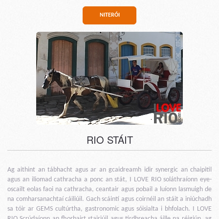
NITERÓI
RIO STÁIT
Ag aithint an tábhacht agus ar an gcaidreamh idir synergic an chaipitil
agus an iliomad cathracha a ponc an stát, I LOVE RIO soláthraíonn eye-
oscailt eolas faoi na cathracha, ceantair agus pobail a luíonn lasmuigh de
na comharsanachtaí cáiliúil. Gach scáintí agus coirnéil an stáit a iniúchadh
sa tóir ar GEMS cultúrtha, gastronomic agus sóisialta i bhfolach. I LOVE
RIO Scrúdaíonn an fhorbairt stairiúil agus tírdhreacha áille na réigiún, ag