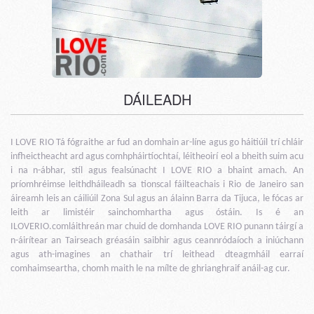
DÁILEADH
I LOVE RIO Tá fógraithe ar fud an domhain ar-líne agus go háitiúil trí chláir
infheictheacht ard agus comhpháirtíochtaí, léitheoirí eol a bheith suim acu
i na n-ábhar, stíl agus fealsúnacht I LOVE RIO a bhaint amach. An
príomhréimse leithdháileadh sa tionscal fáilteachais i Rio de Janeiro san
áireamh leis an cáiliúil Zona Sul agus an álainn Barra da Tijuca, le fócas ar
leith ar limistéir sainchomhartha agus óstáin. Is é an
ILOVERIO.comláithreán mar chuid de domhanda LOVE RIO punann táirgí a
n-áirítear an Tairseach gréasáin saibhir agus ceannródaíoch a iniúchann
agus ath-imagines an chathair trí leithead dteagmháil earraí
comhaimseartha, chomh maith le na mílte de ghrianghraif anáil-ag cur.