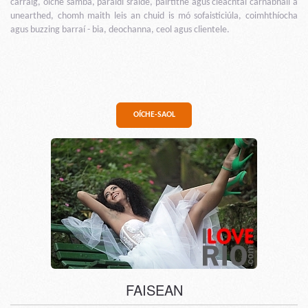
carraig, oíche samba, paráidí sráide, páirtithe agus cleachtaí carnabhail a
unearthed, chomh maith leis an chuid is mó sofaisticiúla, coimhthíocha
agus buzzing barraí - bia, deochanna, ceol agus clientele.
OÍCHE-SAOL
FAISEAN