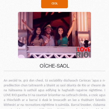
CEOL
OÍCHE-SAOL
An aeráid te, grá don cheol, tá sociability dúchasach Cariocas 'agus a n-
predilection chun taitneamh a bhaint as saol déanta de Rio ar cheann de
na háiteanna is uathúil agus edifying le haghaidh ragairne nighttime. I
LOVE RIO gaotha trí na ceantair bríomhar na cathrach climbs, a cnoic agus
a thiocfaidh ar a barraí ó dusk le breacadh an lae a thabhairt faisnéis
léitheoirí ar na recreations nighttime is suimiúla. Barraí Snooker, clubanna